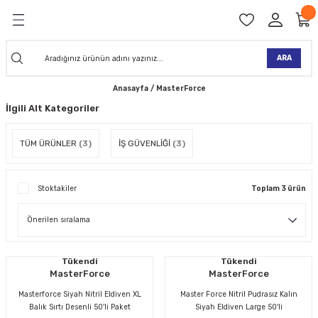
Geri Dön
Geri Dön
Geri Dön
Geri Dön
Geri Dön
Geri Dön
Geri Dön
Geri Dön
KİNELERİ
TALARI
İ
TLER
 ALETLER
TLER
Ğİ
TLERİ
ARA
Anasayfa
MasterForce
NAK MAKİNELERİ
TALARI
SI
ER
İlgili Alt Kategoriler
K MAKİNELERİ
ANTALARI
MAKİNELERİ
ARI
ORUYUCULAR
TÜM ÜRÜNLER
(3)
İŞ GÜVENLİĞİ
(3)
MAKİNELERİ
 ÇANTALARI
LAR
ULAR
Stoktakiler
Toplam 3 ürün
 MAKİNELERİ
ER
ESİ
LAR
UCULAR
VELLER
NAK MAKİNELERİ
MAKİNESİ
ALAR
LUMLAR
Tükendi
Tükendi
 KOLU
I) TABANCALARI
A MAKİNELERİ
MasterForce
MasterForce
Masterforce Siyah Nitril Eldiven XL
Master Force Nitril Pudrasız Kalın
R
Balık Sırtı Desenli 50'li Paket
Siyah Eldiven Large 50'li