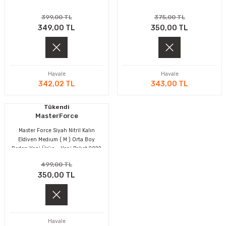
MAKİNELERİ
399,00 TL
375,00 TL
349,00 TL
350,00 TL
LARI
MAKİNELERİ
SKAL)
Havale
Havale
342,02 TL
343,00 TL
Tükendi
AR
MasterForce
Master Force Siyah Nitril Kalın
Eldiven Medıum ( M ) Orta Boy
Beden Yeni Ürün - Yeni Paket 2022
ARI
499,00 TL
350,00 TL
I
Havale