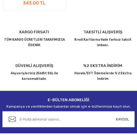
343,00 TL
CASI
KARGO FIRSATI
TAKSİTLİ ALIŞVERİŞ
IMLARI
TÜM KARGO ÜCRETLERİ TARAFIMIZCA
Kredi Kartlarına Vade farksız taksit
ÖDENİR.
imkanı.
ARI
GÜVENLİ ALIŞVERİŞ
%2 EKSTRA İNDİRİM
Alışverişleriniz 256Bit SSL ile
Havale/EFT Ödemelerde % 2 Ekstra
korunmaktadır.
İndirim
KLARI
E-BÜLTEN ABONELİĞİ
Kampanya ve yeniliklerden haberdar olmak için e-bültenimize kayıt olun.
LARI
KAYDOL
TLERİ