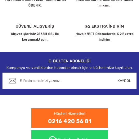
ÖDENİR.
imkanı.
GÜVENLİ ALIŞVERİŞ
%2 EKSTRA İNDİRİM
Alışverişleriniz 256Bit SSL ile
Havale/EFT Ödemelerde % 2 Ekstra
korunmaktadır.
İndirim
E-BÜLTEN ABONELİĞİ
Kampanya ve yeniliklerden haberdar olmak için e-bültenimize kayıt olun.
KAYDOL
Müşteri Hizmetleri
0216 420 56 81