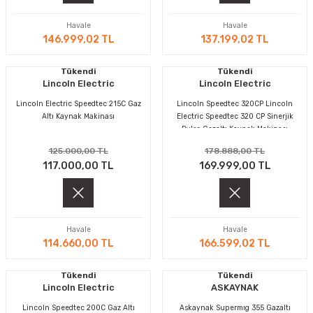
Havale
Havale
146.999,02 TL
137.199,02 TL
Tükendi
Tükendi
Lincoln Electric
Lincoln Electric
Lincoln Electric Speedtec 215C Gaz
Lincoln Speedtec 320CP Lincoln
Altı Kaynak Makinası
Electric Speedtec 320 CP Sinerjik
Pulse Gazaltı Kaynak Makinası
125.000,00 TL
178.888,00 TL
117.000,00 TL
169.999,00 TL
Havale
Havale
114.660,00 TL
166.599,02 TL
Tükendi
Tükendi
Lincoln Electric
ASKAYNAK
Lincoln Speedtec 200C Gaz Altı
Askaynak Supermıg 355 Gazaltı