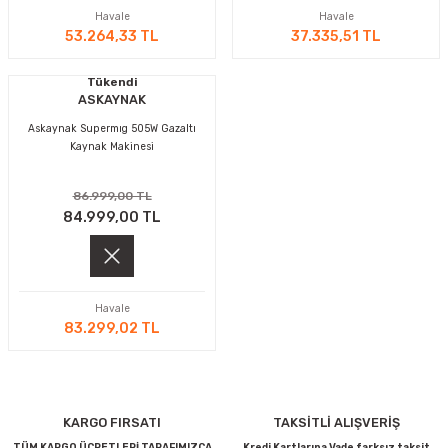
Havale
Havale
53.264,33 TL
37.335,51 TL
Tükendi
ASKAYNAK
Askaynak Supermıg 505W Gazaltı
Kaynak Makinesi
86.999,00 TL
84.999,00 TL
Havale
83.299,02 TL
KARGO FIRSATI
TAKSİTLİ ALIŞVERİŞ
TÜM KARGO ÜCRETLERİ TARAFIMIZCA
Kredi Kartlarına Vade farksız taksit