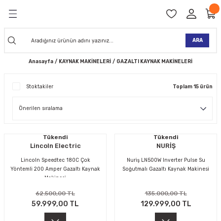
Geri Dön
Geri Dön
Geri Dön
Geri Dön
Geri Dön
Geri Dön
Geri Dön
Geri Dön
KİNELERİ
TALARI
İ
TLER
 ALETLER
TLER
Ğİ
TLERİ
ARA
Anasayfa
KAYNAK MAKİNELERİ
GAZALTI KAYNAK MAKİNELERİ
NAK MAKİNELERİ
TALARI
SI
ER
Stoktakiler
Toplam 15 ürün
K MAKİNELERİ
ANTALARI
MAKİNELERİ
ARI
ORUYUCULAR
MAKİNELERİ
 ÇANTALARI
LAR
ULAR
 MAKİNELERİ
ER
ESİ
LAR
UCULAR
VELLER
Tükendi
Tükendi
Lincoln Electric
NURİŞ
NAK MAKİNELERİ
MAKİNESİ
ALAR
LUMLAR
Lincoln Speedtec 180C Çok
Nuriş LN500W Inverter Pulse Su
Yöntemli 200 Amper Gazaltı Kaynak
Soğutmalı Gazaltı Kaynak Makinesi
Makinesi
 KOLU
I) TABANCALARI
A MAKİNELERİ
62.500,00 TL
135.000,00 TL
59.999,00 TL
129.999,00 TL
R