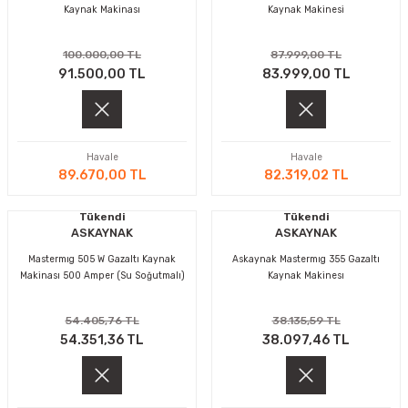
Kaynak Makinası
Kaynak Makinesi
100.000,00 TL
87.999,00 TL
91.500,00 TL
83.999,00 TL
Havale
Havale
89.670,00 TL
82.319,02 TL
Tükendi
Tükendi
ASKAYNAK
ASKAYNAK
Mastermıg 505 W Gazaltı Kaynak
Askaynak Mastermıg 355 Gazaltı
Makinası 500 Amper (Su Soğutmalı)
Kaynak Makinesı
54.405,76 TL
38.135,59 TL
54.351,36 TL
38.097,46 TL