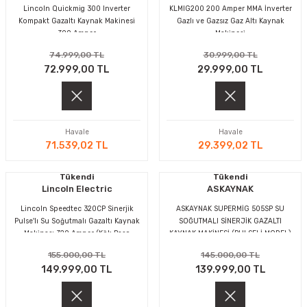
Lincoln Quickmig 300 Inverter
KLMIG200 200 Amper MMA İnverter
Kompakt Gazaltı Kaynak Makinesi
Gazlı ve Gazsız Gaz Altı Kaynak
300 Amper
Makinesi
CASI
74.999,00 TL
30.999,00 TL
72.999,00 TL
29.999,00 TL
IMLARI
ARI
Havale
Havale
71.539,02 TL
29.399,02 TL
Tükendi
Tükendi
Lincoln Electric
ASKAYNAK
Lincoln Speedtec 320CP Sinerjik
ASKAYNAK SUPERMİG 505SP SU
KLARI
Pulse'lı Su Soğutmalı Gazaltı Kaynak
SOĞUTMALI SİNERJİK GAZALTI
Makinası 320 Amper (Kök Paso
KAYNAK MAKİNESİ (PULSELİ MODEL)
LARI
Kaynakları için)
155.000,00 TL
145.000,00 TL
149.999,00 TL
139.999,00 TL
TLERİ