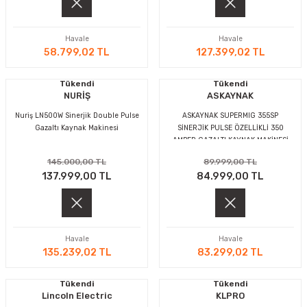
MAKİNELERİ
Havale
Havale
LARI
MAKİNELERİ
58.799,02 TL
127.399,02 TL
SKAL)
Tükendi
Tükendi
NURİŞ
ASKAYNAK
Nuriş LN500W Sinerjik Double Pulse
ASKAYNAK SUPERMIG 355SP
Gazaltı Kaynak Makinesi
SİNERJİK PULSE ÖZELLİKLİ 350
AMPER GAZALTI KAYNAK MAKİNESİ
AR
145.000,00 TL
89.999,00 TL
137.999,00 TL
84.999,00 TL
ARI
Havale
Havale
I
135.239,02 TL
83.299,02 TL
Tükendi
Tükendi
Lincoln Electric
KLPRO