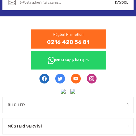
KAYDOL
CASI
IMLARI
Müşteri Hizmetleri
0216 420 56 81
ARI
WhatsApp İletişim
KLARI
BİLGİLER
LARI
TLERİ
MÜŞTERİ SERVİSİ