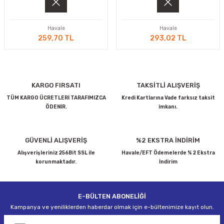
MAKİNELERİ
Havale
Havale
LARI
MAKİNELERİ
259,70 TL
293,02 TL
SKAL)
KARGO FIRSATI
TAKSİTLİ ALIŞVERİŞ
TÜM KARGO ÜCRETLERİ TARAFIMIZCA
Kredi Kartlarına Vade farksız taksit
ÖDENİR.
imkanı.
AR
GÜVENLİ ALIŞVERİŞ
%2 EKSTRA İNDİRİM
Alışverişleriniz 256Bit SSL ile
Havale/EFT Ödemelerde % 2 Ekstra
ARI
korunmaktadır.
İndirim
I
E-BÜLTEN ABONELİĞİ
Kampanya ve yeniliklerden haberdar olmak için e-bültenimize kayıt olun.