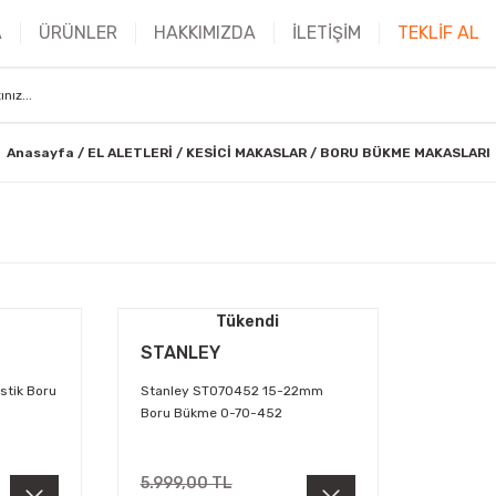
A
ÜRÜNLER
HAKKIMIZDA
İLETİŞİM
TEKLİF AL
Anasayfa
EL ALETLERİ
KESİCİ MAKASLAR
BORU BÜKME MAKASLARI
Tükendi
STANLEY
stik Boru
Stanley ST070452 15-22mm
Boru Bükme 0-70-452
5.999,00 TL