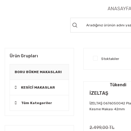
ANASAYF
Ürün Grupları
Stoktakiler
BORU BÜKME MAKASLARI
Tükendi
KESİCİ MAKASLAR
İZELTAŞ
Tüm Kategoriler
İZELTAŞ 0676050042 Pla
Kesme Makası 42mm
2.499,00 TL