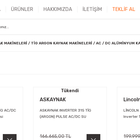
A
ÜRÜNLER
HAKKIMIZDA
İLETİŞİM
TEKLİF AL
K MAKİNELERİ
TİG ARGON KAYNAK MAKİNELERİ
AC / DC ALÜMİNYUM K
Tükendi
ASKAYNAK
Lincol
TİG AC/DC
ASKAYNAK INVERTER 315 TİG
LİNCOLN 
si
(ARGON) PULSE AC/DC SU
Inverter 
SOĞUTMALI ALÜMİNYUM KAYNAK
MAKİNESİ (ARABALI)
166.665,00 TL
199.99