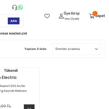
Üye Girişi
Sepet
Yeni Üyelik
ARA
AYNAK MAKİNELERİ
Toplam 3 ürün
Tükendi
n Electric
Aspect 200 Ac/dc
Tig Kaynak Makinesi
9,00 TL