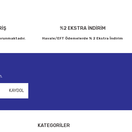
RİŞ
%2 EKSTRA İNDİRİM
korunmaktadır.
Havale/EFT Ödemelerde % 2 Ekstra İndirim
n.
KAYDOL
KATEGORİLER