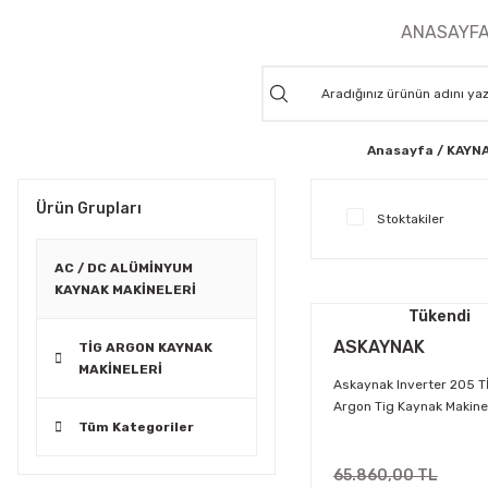
ANASAYF
Anasayfa
KAYNA
Ürün Grupları
Stoktakiler
AC / DC ALÜMİNYUM
KAYNAK MAKİNELERİ
Tükendi
ASKAYNAK
TİG ARGON KAYNAK
MAKİNELERİ
Askaynak Inverter 205 
Argon Tig Kaynak Makine
Tüm Kategoriler
65.860,00 TL