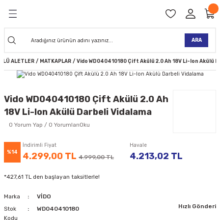
Geri Dön
Geri Dön
Geri Dön
Geri Dön
Geri Dön
Geri Dön
Geri Dön
Geri Dön
KİNELERİ
TALARI
İ
TLER
 ALETLER
TLER
Ğİ
TLERİ
ARA
ÜLÜ ALETLER
MATKAPLAR
Vido WD040410180 Çift Akülü 2.0 Ah 18V Li-lon Akülü D
NAK MAKİNELERİ
TALARI
SI
ER
K MAKİNELERİ
ANTALARI
MAKİNELERİ
ARI
ORUYUCULAR
Vido WD040410180 Çift Akülü 2.0 Ah
18V Li-lon Akülü Darbeli Vidalama
MAKİNELERİ
 ÇANTALARI
LAR
ULAR
0 Yorum Yap / 0 YorumlarıOku
 MAKİNELERİ
ER
ESİ
LAR
UCULAR
VELLER
İndirimli Fiyat
Havale
%14
4.299,00 TL
4.213,02 TL
4.999,00 TL
NAK MAKİNELERİ
MAKİNESİ
ALAR
LUMLAR
*427,61 TL den başlayan taksitlerle!
 KOLU
I) TABANCALARI
A MAKİNELERİ
Marka
VİDO
Hızlı Gönderi
R
Stok
WD040410180
Kodu