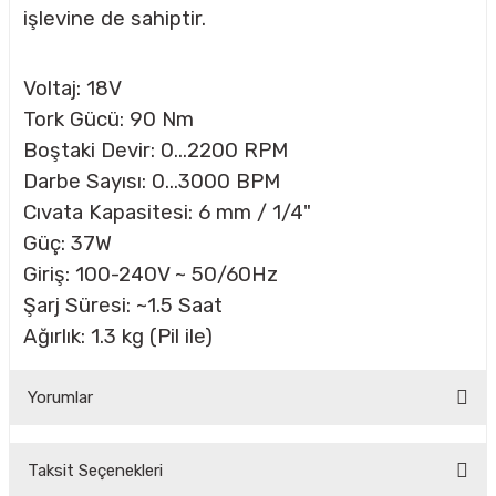
işlevine de sahiptir.
CASI
Voltaj: 18V
Tork Gücü:
90 Nm
IMLARI
Boştaki Devir: 0...2200 RPM
Darbe Sayısı: 0...3000 BPM
ARI
Cıvata Kapasitesi: 6 mm / 1/4"
Güç: 37W
Giriş: 100-240V ~ 50/60Hz
Şarj Süresi: ~1.5 Saat
Ağırlık: 1.3 kg (Pil ile)
KLARI
Yorumlar
LARI
TLERİ
Taksit Seçenekleri
Bu ürüne ilk yorumu siz yapın!