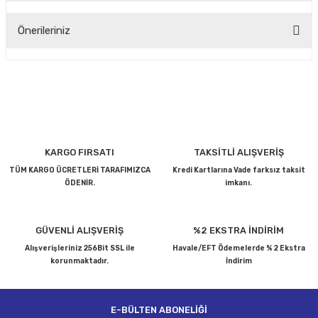
Önerileriniz
Yorum Yaz
Bu ürünün fiyat bilgisi, resim, ürün açıklamalarında ve diğer
konularda yetersiz gördüğünüz noktaları öneri formunu
kullanarak tarafımıza iletebilirsiniz.
Görüş ve önerileriniz için teşekkür ederiz.
Ürün resmi kalitesiz, bozuk veya görüntülenemiyor.
KARGO FIRSATI
TAKSİTLİ ALIŞVERİŞ
Ürün açıklamasında eksik bilgiler bulunuyor.
TÜM KARGO ÜCRETLERİ TARAFIMIZCA
Kredi Kartlarına Vade farksız taksit
ÖDENİR.
imkanı.
Ürün bilgilerinde hatalar bulunuyor.
Ürün fiyatı diğer sitelerden daha pahalı.
Bu ürüne benzer farklı alternatifler olmalı.
GÜVENLİ ALIŞVERİŞ
%2 EKSTRA İNDİRİM
Alışverişleriniz 256Bit SSL ile
Havale/EFT Ödemelerde % 2 Ekstra
korunmaktadır.
İndirim
E-BÜLTEN ABONELİĞİ
Gönder