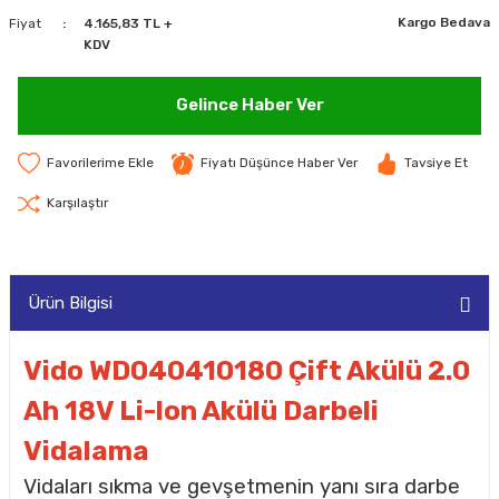
Kargo Bedava
Fiyat
4.165,83 TL +
MAKİNELERİ
KDV
LARI
MAKİNELERİ
Gelince Haber Ver
SKAL)
Fiyatı Düşünce Haber Ver
Tavsiye Et
Karşılaştır
AR
Ürün Bilgisi
ARI
Vido WD040410180 Çift Akülü 2.0
Ah 18V Li-lon Akülü Darbeli
I
Vidalama
Vidaları sıkma ve gevşetmenin
yanı sıra darbe