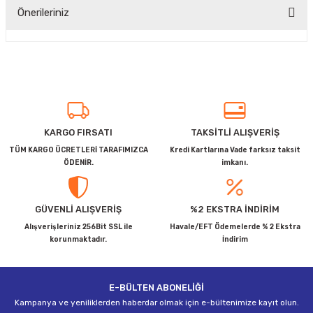
Önerileriniz
Yorum Yaz
Bu ürünün fiyat bilgisi, resim, ürün açıklamalarında ve diğer
konularda yetersiz gördüğünüz noktaları öneri formunu
kullanarak tarafımıza iletebilirsiniz.
Görüş ve önerileriniz için teşekkür ederiz.
Ürün resmi kalitesiz, bozuk veya görüntülenemiyor.
KARGO FIRSATI
TAKSİTLİ ALIŞVERİŞ
Ürün açıklamasında eksik bilgiler bulunuyor.
TÜM KARGO ÜCRETLERİ TARAFIMIZCA
Kredi Kartlarına Vade farksız taksit
ÖDENİR.
imkanı.
Ürün bilgilerinde hatalar bulunuyor.
Ürün fiyatı diğer sitelerden daha pahalı.
Bu ürüne benzer farklı alternatifler olmalı.
GÜVENLİ ALIŞVERİŞ
%2 EKSTRA İNDİRİM
Alışverişleriniz 256Bit SSL ile
Havale/EFT Ödemelerde % 2 Ekstra
korunmaktadır.
İndirim
E-BÜLTEN ABONELİĞİ
Gönder
Kampanya ve yeniliklerden haberdar olmak için e-bültenimize kayıt olun.