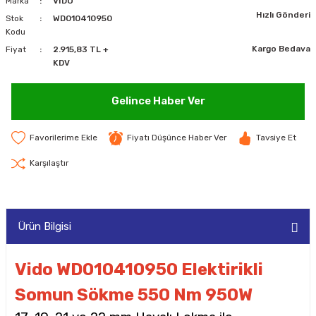
Marka
VİDO
Hızlı Gönderi
MAKİNELERİ
Stok
WD010410950
Kodu
Kargo Bedava
Fiyat
2.915,83 TL +
LARI
MAKİNELERİ
KDV
SKAL)
Gelince Haber Ver
Fiyatı Düşünce Haber Ver
Tavsiye Et
AR
Karşılaştır
ARI
Ürün Bilgisi
I
Vido WD010410950 Elektirikli
Somun Sökme 550 Nm 950W