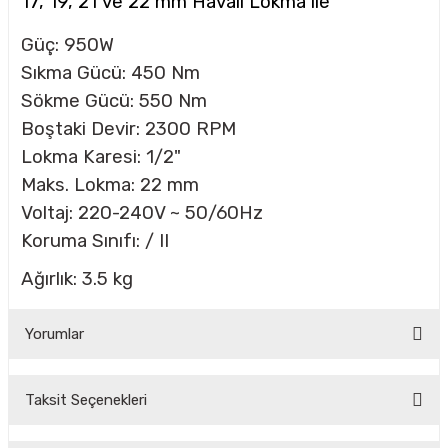
17, 19, 21 ve 22 mm Havalı Lokma ile
Güç: 950W
CASI
Sıkma Gücü: 450 Nm
Sökme Gücü: 550 Nm
IMLARI
Boştaki Devir: 2300 RPM
Lokma Karesi: 1/2"
ARI
Maks. Lokma: 22 mm
Voltaj: 220-240V ~ 50/60Hz
Koruma Sınıfı: / II
Ağırlık: 3.5 kg
KLARI
Yorumlar
LARI
Taksit Seçenekleri
TLERİ
Bu ürüne ilk yorumu siz yapın!