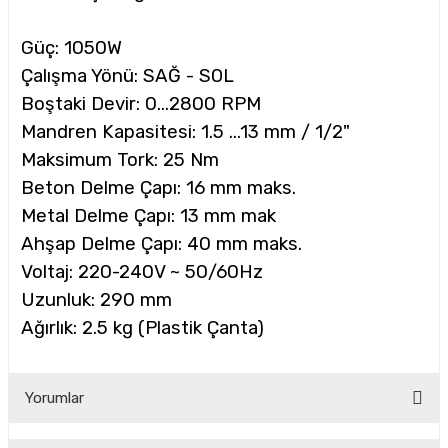
Güç: 1050W
CASI
Çalışma Yönü: SAĞ - SOL
Boştaki Devir: 0...2800 RPM
IMLARI
Mandren Kapasitesi: 1.5 ...13 mm / 1/2"
Maksimum Tork: 25 Nm
ARI
Beton Delme Çapı: 16 mm maks.
Metal Delme Çapı: 13 mm mak
Ahşap Delme Çapı: 40 mm maks.
Voltaj: 220-240V ~ 50/60Hz
Uzunluk: 290 mm
KLARI
Ağırlık: 2.5 kg (Plastik Çanta)
LARI
Yorumlar
TLERİ