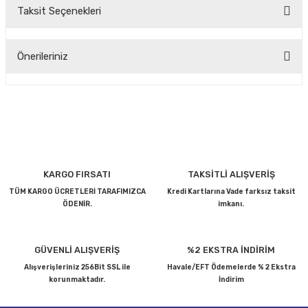
Taksit Seçenekleri
Bu ürüne ilk yorumu siz yapın!
Önerileriniz
Yorum Yaz
Bu ürünün fiyat bilgisi, resim, ürün açıklamalarında ve diğer
konularda yetersiz gördüğünüz noktaları öneri formunu
kullanarak tarafımıza iletebilirsiniz.
Görüş ve önerileriniz için teşekkür ederiz.
Ürün resmi kalitesiz, bozuk veya görüntülenemiyor.
KARGO FIRSATI
TAKSİTLİ ALIŞVERİŞ
Ürün açıklamasında eksik bilgiler bulunuyor.
TÜM KARGO ÜCRETLERİ TARAFIMIZCA
Kredi Kartlarına Vade farksız taksit
ÖDENİR.
imkanı.
Ürün bilgilerinde hatalar bulunuyor.
Ürün fiyatı diğer sitelerden daha pahalı.
Bu ürüne benzer farklı alternatifler olmalı.
GÜVENLİ ALIŞVERİŞ
%2 EKSTRA İNDİRİM
Alışverişleriniz 256Bit SSL ile
Havale/EFT Ödemelerde % 2 Ekstra
korunmaktadır.
İndirim