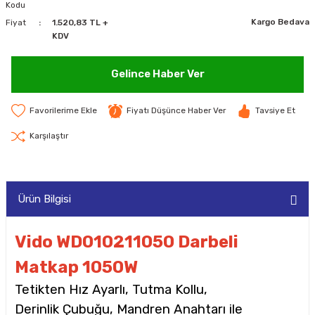
Kodu
MAKİNELERİ
Kargo Bedava
Fiyat
1.520,83 TL +
KDV
LARI
MAKİNELERİ
Gelince Haber Ver
SKAL)
Fiyatı Düşünce Haber Ver
Tavsiye Et
Karşılaştır
AR
Ürün Bilgisi
ARI
Vido WD010211050 Darbeli
I
Matkap 1050W
Tetikten Hız Ayarlı, Tutma Kollu,
Derinlik Çubuğu, Mandren Anahtarı ile