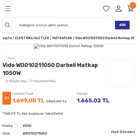
0
Geri Dön
Geri Dön
Geri Dön
Geri Dön
Geri Dön
Geri Dön
Geri Dön
Geri Dön
KİNELERİ
TALARI
İ
TLER
 ALETLER
TLER
Ğİ
TLERİ
ARA
nasayfa
ELEKTRİKLİ ALETLER
MATKAPLAR
Vido WD010211050 Darbeli Matkap 10
NAK MAKİNELERİ
TALARI
SI
ER
K MAKİNELERİ
ANTALARI
MAKİNELERİ
ARI
ORUYUCULAR
Vido WD010211050 Darbeli Matkap
MAKİNELERİ
 ÇANTALARI
LAR
ULAR
1050W
0 Yorum Yap / 0 YorumlarıOku
 MAKİNELERİ
ER
ESİ
LAR
UCULAR
VELLER
İndirimli Fiyat
Havale
%7
NAK MAKİNELERİ
MAKİNESİ
ALAR
LUMLAR
1.699,00 TL
1.665,02 TL
1.825,00 TL
*168,99 TL den başlayan taksitlerle!
 KOLU
I) TABANCALARI
A MAKİNELERİ
Marka
VİDO
R
Hızlı Gönderi
Stok
WD010211050