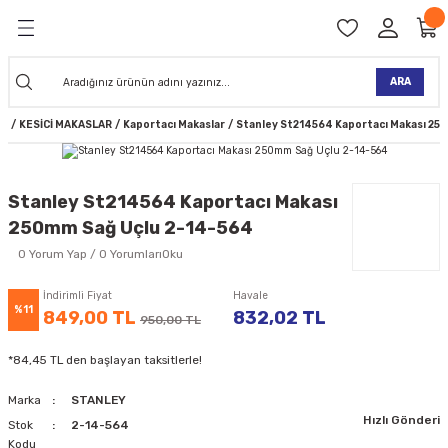
Geri Dön
Geri Dön
Geri Dön
Geri Dön
Geri Dön
Geri Dön
Geri Dön
Geri Dön
KİNELERİ
TALARI
İ
TLER
 ALETLER
TLER
Ğİ
TLERİ
ARA
Rİ
KESİCİ MAKASLAR
Kaportacı Makaslar
Stanley St214564 Kaportacı Makası 25
NAK MAKİNELERİ
TALARI
SI
ER
K MAKİNELERİ
ANTALARI
MAKİNELERİ
ARI
ORUYUCULAR
Stanley St214564 Kaportacı Makası
250mm Sağ Uçlu 2-14-564
MAKİNELERİ
 ÇANTALARI
LAR
ULAR
0 Yorum Yap / 0 YorumlarıOku
 MAKİNELERİ
ER
ESİ
LAR
UCULAR
VELLER
İndirimli Fiyat
Havale
%11
849,00 TL
832,02 TL
950,00 TL
NAK MAKİNELERİ
MAKİNESİ
ALAR
LUMLAR
*84,45 TL den başlayan taksitlerle!
 KOLU
I) TABANCALARI
A MAKİNELERİ
Marka
STANLEY
Hızlı Gönderi
R
Stok
2-14-564
Kodu