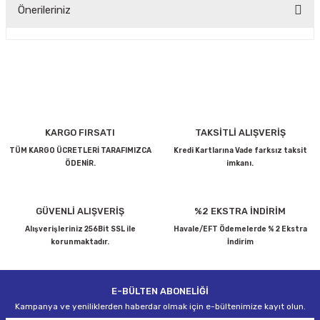
Önerileriniz
Yorum Yaz
Bu ürünün fiyat bilgisi, resim, ürün açıklamalarında ve diğer
konularda yetersiz gördüğünüz noktaları öneri formunu
kullanarak tarafımıza iletebilirsiniz.
Görüş ve önerileriniz için teşekkür ederiz.
Ürün resmi kalitesiz, bozuk veya görüntülenemiyor.
KARGO FIRSATI
TAKSİTLİ ALIŞVERİŞ
Ürün açıklamasında eksik bilgiler bulunuyor.
TÜM KARGO ÜCRETLERİ TARAFIMIZCA
Kredi Kartlarına Vade farksız taksit
ÖDENİR.
imkanı.
Ürün bilgilerinde hatalar bulunuyor.
Ürün fiyatı diğer sitelerden daha pahalı.
Bu ürüne benzer farklı alternatifler olmalı.
GÜVENLİ ALIŞVERİŞ
%2 EKSTRA İNDİRİM
Alışverişleriniz 256Bit SSL ile
Havale/EFT Ödemelerde % 2 Ekstra
korunmaktadır.
İndirim
E-BÜLTEN ABONELİĞİ
Gönder
Kampanya ve yeniliklerden haberdar olmak için e-bültenimize kayıt olun.