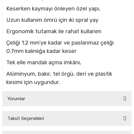
Keserken kaymayı önleyen özel yapı,
Uzun kullanım ömrü için iki spral yay
CASI
Ergonomik tutamak ile rahat kullanım
IMLARI
Çeliği 1.2 mm’ye kadar ve paslanmaz çeliği
ARI
0.7mm kalınlığa kadar keser
Tek elle mandalı açma imkânı,
Alüminyum, bakır, tel örgü, deri ve plastik
kesimi için uygundur.
KLARI
Yorumlar
LARI
Taksit Seçenekleri
TLERİ
Bu ürüne ilk yorumu siz yapın!