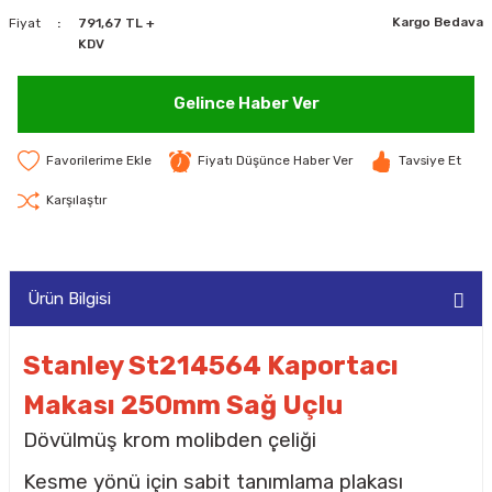
Kargo Bedava
Fiyat
791,67 TL +
MAKİNELERİ
KDV
LARI
MAKİNELERİ
Gelince Haber Ver
SKAL)
Fiyatı Düşünce Haber Ver
Tavsiye Et
Karşılaştır
AR
Ürün Bilgisi
ARI
Stanley St214564 Kaportacı
Makası 250mm Sağ Uçlu
I
Dövülmüş krom molibden çeliği
Kesme yönü için sabit tanımlama plakası