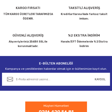
Ürün resmi kalitesiz, bozuk veya görüntülenemiyor.
KARGO FIRSATI
TAKSİTLİ ALIŞVERİŞ
Ürün açıklamasında eksik bilgiler bulunuyor.
TÜM KARGO ÜCRETLERİ TARAFIMIZCA
Kredi Kartlarına Vade farksız taksit
ÖDENİR.
imkanı.
Ürün bilgilerinde hatalar bulunuyor.
Ürün fiyatı diğer sitelerden daha pahalı.
Bu ürüne benzer farklı alternatifler olmalı.
GÜVENLİ ALIŞVERİŞ
%2 EKSTRA İNDİRİM
Alışverişleriniz 256Bit SSL ile
Havale/EFT Ödemelerde % 2 Ekstra
korunmaktadır.
İndirim
E-BÜLTEN ABONELİĞİ
Gönder
Kampanya ve yeniliklerden haberdar olmak için e-bültenimize kayıt olun.
KAYDOL
Müşteri Hizmetleri