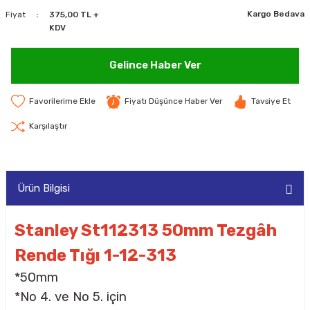
Kargo Bedava
Fiyat
375,00 TL +
MAKİNELERİ
KDV
LARI
MAKİNELERİ
Gelince Haber Ver
SKAL)
Fiyatı Düşünce Haber Ver
Tavsiye Et
Karşılaştır
AR
Ürün Bilgisi
ARI
Stanley St112313 50mm Tezgâh
Rende Tığı 1-12-313
I
*50mm
*No 4. ve No 5. için