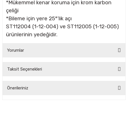
*Mükemmel kenar koruma için krom karbon
çeliği
*Bileme için yere 25°’lik açı
CASI
ST112004 (1-12-004) ve ST112005 (1-12-005)
IMLARI
ürünlerinin yedeğidir.
ARI
Yorumlar
Taksit Seçenekleri
Bu ürüne ilk yorumu siz yapın!
Önerileriniz
KLARI
Yorum Yaz
LARI
Bu ürünün fiyat bilgisi, resim, ürün açıklamalarında ve diğer
konularda yetersiz gördüğünüz noktaları öneri formunu
kullanarak tarafımıza iletebilirsiniz.
TLERİ
Görüş ve önerileriniz için teşekkür ederiz.