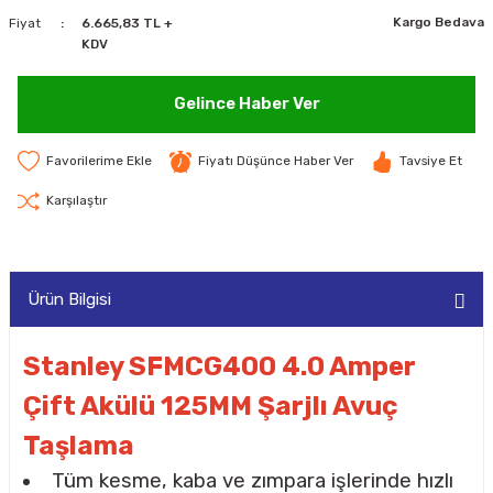
Kargo Bedava
Fiyat
6.665,83 TL +
MAKİNELERİ
KDV
LARI
MAKİNELERİ
Gelince Haber Ver
SKAL)
Fiyatı Düşünce Haber Ver
Tavsiye Et
Karşılaştır
AR
Ürün Bilgisi
ARI
Stanley ‎SFMCG400 4.0 Amper
Çift Akülü 125MM Şarjlı Avuç
I
Taşlama
Tüm kesme, kaba ve zımpara işlerinde hızlı