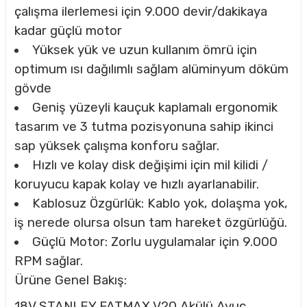
çalışma ilerlemesi için 9.000 devir/dakikaya
kadar güçlü motor
CASI
Yüksek yük ve uzun kullanım ömrü için
optimum ısı dağılımlı sağlam alüminyum döküm
IMLARI
gövde
Geniş yüzeyli kauçuk kaplamalı ergonomik
ARI
tasarım ve 3 tutma pozisyonuna sahip ikinci
sap yüksek çalışma konforu sağlar.
Hızlı ve kolay disk değişimi için mil kilidi /
koruyucu kapak kolay ve hızlı ayarlanabilir.
Kablosuz Özgürlük: Kablo yok, dolaşma yok,
KLARI
iş nerede olursa olsun tam hareket özgürlüğü.
Güçlü Motor: Zorlu uygulamalar için 9.000
LARI
RPM sağlar.
Ürüne Genel Bakış:
TLERİ
18V STANLEY FATMAX V20 Akülü Avuç