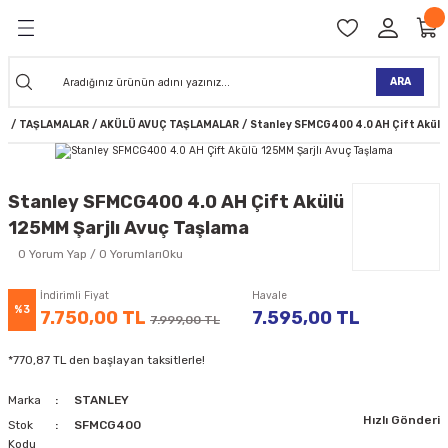
Geri Dön
Geri Dön
Geri Dön
Geri Dön
Geri Dön
Geri Dön
Geri Dön
Geri Dön
KİNELERİ
TALARI
İ
TLER
 ALETLER
TLER
Ğİ
TLERİ
ARA
ER
TAŞLAMALAR
AKÜLÜ AVUÇ TAŞLAMALAR
Stanley ‎SFMCG400 4.0 AH Çift Akülü
NAK MAKİNELERİ
TALARI
SI
ER
K MAKİNELERİ
ANTALARI
MAKİNELERİ
ARI
ORUYUCULAR
Stanley ‎SFMCG400 4.0 AH Çift Akülü
125MM Şarjlı Avuç Taşlama
MAKİNELERİ
 ÇANTALARI
LAR
ULAR
0 Yorum Yap / 0 YorumlarıOku
 MAKİNELERİ
ER
ESİ
LAR
UCULAR
VELLER
İndirimli Fiyat
Havale
%3
7.750,00 TL
7.595,00 TL
7.999,00 TL
NAK MAKİNELERİ
MAKİNESİ
ALAR
LUMLAR
*770,87 TL den başlayan taksitlerle!
 KOLU
I) TABANCALARI
A MAKİNELERİ
Marka
STANLEY
Hızlı Gönderi
R
Stok
SFMCG400
Kodu