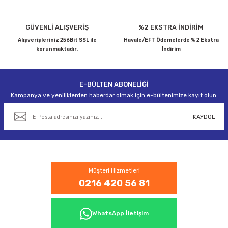
Ürün fiyatı diğer sitelerden daha pahalı.
Bu ürüne benzer farklı alternatifler olmalı.
GÜVENLİ ALIŞVERİŞ
%2 EKSTRA İNDİRİM
Alışverişleriniz 256Bit SSL ile
Havale/EFT Ödemelerde % 2 Ekstra
korunmaktadır.
İndirim
E-BÜLTEN ABONELİĞİ
Gönder
Kampanya ve yeniliklerden haberdar olmak için e-bültenimize kayıt olun.
KAYDOL
Müşteri Hizmetleri
0216 420 56 81
WhatsApp İletişim