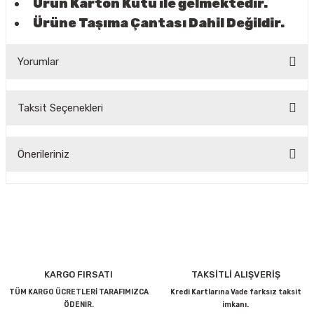
Ürün Karton Kutu ile gelmektedir.
Ürüne Taşıma Çantası Dahil Değildir.
Yorumlar
Taksit Seçenekleri
Bu ürüne ilk yorumu siz yapın!
Önerileriniz
Yorum Yaz
Bu ürünün fiyat bilgisi, resim, ürün açıklamalarında ve diğer
konularda yetersiz gördüğünüz noktaları öneri formunu
kullanarak tarafımıza iletebilirsiniz.
Görüş ve önerileriniz için teşekkür ederiz.
Ürün resmi kalitesiz, bozuk veya görüntülenemiyor.
KARGO FIRSATI
TAKSİTLİ ALIŞVERİŞ
Ürün açıklamasında eksik bilgiler bulunuyor.
TÜM KARGO ÜCRETLERİ TARAFIMIZCA
Kredi Kartlarına Vade farksız taksit
ÖDENİR.
imkanı.
Ürün bilgilerinde hatalar bulunuyor.