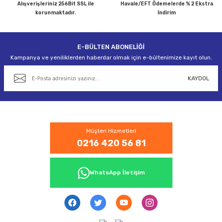
Alışverişleriniz 256Bit SSL ile
Havale/EFT Ödemelerde % 2 Ekstra
korunmaktadır.
İndirim
E-BÜLTEN ABONELİĞİ
Gönder
Kampanya ve yeniliklerden haberdar olmak için e-bültenimize kayıt olun.
KAYDOL
Müşteri Hizmetleri
0216 420 56 81
WhatsApp İletişim