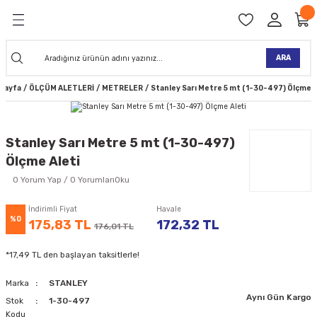
Geri Dön
Geri Dön
Geri Dön
Geri Dön
Geri Dön
Geri Dön
Geri Dön
Geri Dön
KİNELERİ
TALARI
İ
TLER
 ALETLER
TLER
Ğİ
TLERİ
ARA
sayfa
ÖLÇÜM ALETLERİ
METRELER
Stanley Sarı Metre 5 mt (1-30-497) Ölçme A
NAK MAKİNELERİ
TALARI
SI
ER
K MAKİNELERİ
ANTALARI
MAKİNELERİ
ARI
ORUYUCULAR
Stanley Sarı Metre 5 mt (1-30-497)
Ölçme Aleti
MAKİNELERİ
 ÇANTALARI
LAR
ULAR
0 Yorum Yap / 0 YorumlarıOku
 MAKİNELERİ
ER
ESİ
LAR
UCULAR
VELLER
İndirimli Fiyat
Havale
%0
175,83 TL
172,32 TL
176,01 TL
NAK MAKİNELERİ
MAKİNESİ
ALAR
LUMLAR
*17,49 TL den başlayan taksitlerle!
 KOLU
I) TABANCALARI
A MAKİNELERİ
Marka
STANLEY
Aynı Gün Kargo
R
Stok
1-30-497
Kodu