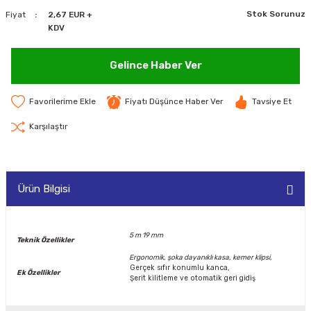
Stok Sorunuz
Fiyat
2,67 EUR +
MAKİNELERİ
KDV
LARI
MAKİNELERİ
Gelince Haber Ver
SKAL)
Fiyatı Düşünce Haber Ver
Tavsiye Et
Karşılaştır
AR
Ürün Bilgisi
ARI
5 m 19 mm
Teknik Özellikler
I
Ergonomik, şoka dayanıklı kasa, kemer klipsi,
Gerçek sıfır konumlu kanca,
Ek Özellikler
Şerit kilitleme ve otomatik geri gidiş