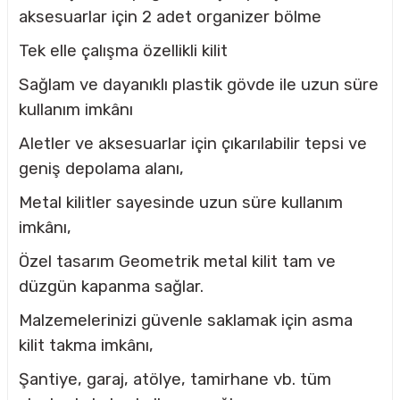
aksesuarlar için 2 adet organizer bölme
Tek elle çalışma özellikli kilit
CASI
Sağlam ve dayanıklı plastik gövde ile uzun süre
IMLARI
kullanım imkânı
Aletler ve aksesuarlar için çıkarılabilir tepsi ve
ARI
geniş depolama alanı,
Metal kilitler sayesinde uzun süre kullanım
imkânı,
Özel tasarım Geometrik metal kilit tam ve
KLARI
düzgün kapanma sağlar.
Malzemelerinizi güvenle saklamak için asma
LARI
kilit takma imkânı,
TLERİ
Şantiye, garaj, atölye, tamirhane vb. tüm