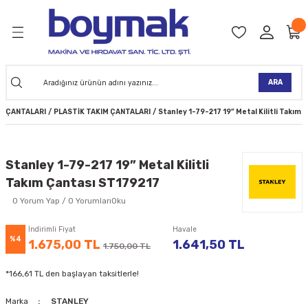
Geri Dön
Geri Dön
Geri Dön
Geri Dön
Geri Dön
Geri Dön
Geri Dön
Geri Dön
KİNELERİ
TALARI
İ
TLER
 ALETLER
TLER
Ğİ
TLERİ
ARA
NAK MAKİNELERİ
TALARI
SI
ER
M ÇANTALARI
PLASTİK TAKIM ÇANTALARI
Stanley 1-79-217 19” Metal Kilitli Takım
K MAKİNELERİ
ANTALARI
MAKİNELERİ
ARI
ORUYUCULAR
MAKİNELERİ
 ÇANTALARI
LAR
ULAR
Stanley 1-79-217 19” Metal Kilitli
Takım Çantası ST179217
 MAKİNELERİ
ER
ESİ
LAR
UCULAR
VELLER
0 Yorum Yap / 0 YorumlarıOku
NAK MAKİNELERİ
MAKİNESİ
ALAR
LUMLAR
İndirimli Fiyat
Havale
%4
1.675,00 TL
1.641,50 TL
1.750,00 TL
 KOLU
I) TABANCALARI
A MAKİNELERİ
*166,61 TL den başlayan taksitlerle!
R
Marka
STANLEY