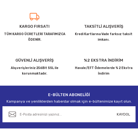
kullanarak tarafımıza iletebilirsiniz.
Görüş ve önerileriniz için teşekkür ederiz.
Ürün resmi kalitesiz, bozuk veya görüntülenemiyor.
KARGO FIRSATI
TAKSİTLİ ALIŞVERİŞ
Ürün açıklamasında eksik bilgiler bulunuyor.
TÜM KARGO ÜCRETLERİ TARAFIMIZCA
Kredi Kartlarına Vade farksız taksit
ÖDENİR.
imkanı.
Ürün bilgilerinde hatalar bulunuyor.
Ürün fiyatı diğer sitelerden daha pahalı.
Bu ürüne benzer farklı alternatifler olmalı.
GÜVENLİ ALIŞVERİŞ
%2 EKSTRA İNDİRİM
Alışverişleriniz 256Bit SSL ile
Havale/EFT Ödemelerde % 2 Ekstra
korunmaktadır.
İndirim
E-BÜLTEN ABONELİĞİ
Gönder
Kampanya ve yeniliklerden haberdar olmak için e-bültenimize kayıt olun.
KAYDOL