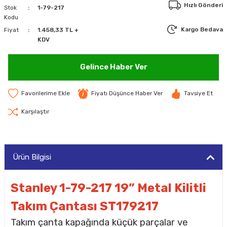
Hızlı Gönderi
Stok
1-79-217
MAKİNELERİ
Kodu
Kargo Bedava
Fiyat
1.458,33 TL +
LARI
MAKİNELERİ
KDV
SKAL)
Gelince Haber Ver
Fiyatı Düşünce Haber Ver
Tavsiye Et
AR
Karşılaştır
Ürün Bilgisi
ARI
Stanley 1-79-217 19” Metal Kilitli
I
Takım Çantası ST179217
Takım çanta kapağında küçük parçalar ve