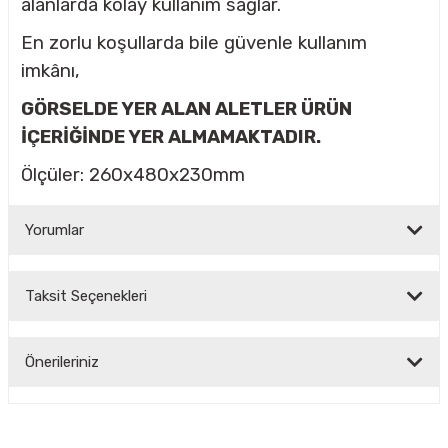
alanlarda kolay kullanım sağlar.
En zorlu koşullarda bile güvenle kullanım
imkânı,
GÖRSELDE YER ALAN ALETLER ÜRÜN
İÇERİĞİNDE YER ALMAMAKTADIR.
Ölçüler: 260x480x230mm
Yorumlar
Taksit Seçenekleri
Bu ürüne ilk yorumu siz yapın!
Önerileriniz
Yorum Yaz
Bu ürünün fiyat bilgisi, resim, ürün açıklamalarında ve diğer
konularda yetersiz gördüğünüz noktaları öneri formunu