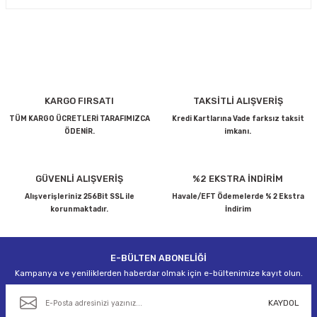
Bu ürünün fiyat bilgisi, resim, ürün açıklamalarında ve diğer
konularda yetersiz gördüğünüz noktaları öneri formunu
kullanarak tarafımıza iletebilirsiniz.
Görüş ve önerileriniz için teşekkür ederiz.
Ürün resmi kalitesiz, bozuk veya görüntülenemiyor.
KARGO FIRSATI
TAKSİTLİ ALIŞVERİŞ
Ürün açıklamasında eksik bilgiler bulunuyor.
TÜM KARGO ÜCRETLERİ TARAFIMIZCA
Kredi Kartlarına Vade farksız taksit
ÖDENİR.
imkanı.
Ürün bilgilerinde hatalar bulunuyor.
Ürün fiyatı diğer sitelerden daha pahalı.
Bu ürüne benzer farklı alternatifler olmalı.
GÜVENLİ ALIŞVERİŞ
%2 EKSTRA İNDİRİM
Alışverişleriniz 256Bit SSL ile
Havale/EFT Ödemelerde % 2 Ekstra
korunmaktadır.
İndirim
E-BÜLTEN ABONELİĞİ
Gönder
Kampanya ve yeniliklerden haberdar olmak için e-bültenimize kayıt olun.
KAYDOL