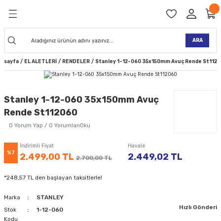
Geri Dön
Geri Dön
Geri Dön
Geri Dön
Geri Dön
Geri Dön
Geri Dön
Geri Dön
KİNELERİ
TALARI
İ
TLER
 ALETLER
TLER
Ğİ
TLERİ
ARA
asayfa
EL ALETLERİ
RENDELER
Stanley 1-12-060 35x150mm Avuç Rende St112
NAK MAKİNELERİ
TALARI
SI
ER
K MAKİNELERİ
ANTALARI
MAKİNELERİ
ARI
ORUYUCULAR
Stanley 1-12-060 35x150mm Avuç
Rende St112060
MAKİNELERİ
 ÇANTALARI
LAR
ULAR
0 Yorum Yap / 0 YorumlarıOku
 MAKİNELERİ
ER
ESİ
LAR
UCULAR
VELLER
İndirimli Fiyat
Havale
%7
2.499,00 TL
2.449,02 TL
2.700,00 TL
NAK MAKİNELERİ
MAKİNESİ
ALAR
LUMLAR
*248,57 TL den başlayan taksitlerle!
 KOLU
I) TABANCALARI
A MAKİNELERİ
Marka
STANLEY
Hızlı Gönderi
R
Stok
1-12-060
Kodu