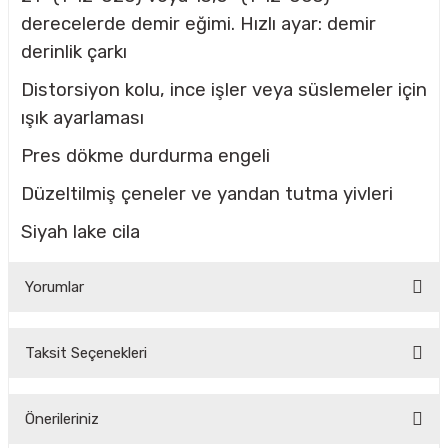
derecelerde demir eğimi. Hızlı ayar: demir
derinlik çarkı
CASI
Distorsiyon kolu, ince işler veya süslemeler için
IMLARI
ışık ayarlaması
Pres dökme durdurma engeli
ARI
Düzeltilmiş çeneler ve yandan tutma yivleri
Siyah lake cila
Yorumlar
KLARI
Taksit Seçenekleri
LARI
Bu ürüne ilk yorumu siz yapın!
TLERİ
Önerileriniz
Yorum Yaz