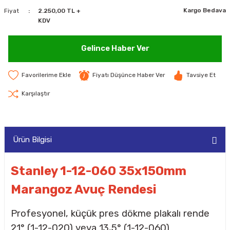
Kargo Bedava
Fiyat
2.250,00 TL +
MAKİNELERİ
KDV
LARI
MAKİNELERİ
Gelince Haber Ver
SKAL)
Fiyatı Düşünce Haber Ver
Tavsiye Et
Karşılaştır
AR
Ürün Bilgisi
ARI
Stanley 1-12-060 35x150mm
Marangoz Avuç Rendesi
I
Profesyonel, küçük pres dökme plakalı rende
21° (1-12-020) veya 13,5° (1-12-060)