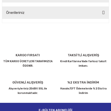
Bu ürüne ilk yorumu siz yapın!
Önerileriniz
Yorum Yaz
Bu ürünün fiyat bilgisi, resim, ürün açıklamalarında ve diğer
konularda yetersiz gördüğünüz noktaları öneri formunu
kullanarak tarafımıza iletebilirsiniz.
Görüş ve önerileriniz için teşekkür ederiz.
Ürün resmi kalitesiz, bozuk veya görüntülenemiyor.
KARGO FIRSATI
TAKSİTLİ ALIŞVERİŞ
Ürün açıklamasında eksik bilgiler bulunuyor.
TÜM KARGO ÜCRETLERİ TARAFIMIZCA
Kredi Kartlarına Vade farksız taksit
ÖDENİR.
imkanı.
Ürün bilgilerinde hatalar bulunuyor.
Ürün fiyatı diğer sitelerden daha pahalı.
Bu ürüne benzer farklı alternatifler olmalı.
GÜVENLİ ALIŞVERİŞ
%2 EKSTRA İNDİRİM
Alışverişleriniz 256Bit SSL ile
Havale/EFT Ödemelerde % 2 Ekstra
korunmaktadır.
İndirim
E-BÜLTEN ABONELİĞİ