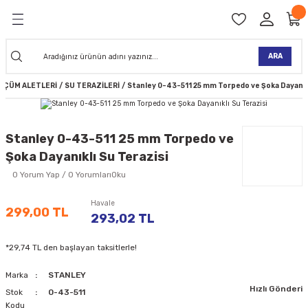
Geri Dön
Geri Dön
Geri Dön
Geri Dön
Geri Dön
Geri Dön
Geri Dön
Geri Dön
KİNELERİ
TALARI
İ
TLER
 ALETLER
TLER
Ğİ
TLERİ
ARA
LÇÜM ALETLERİ
SU TERAZİLERİ
Stanley 0-43-511 25 mm Torpedo ve Şoka Dayanıkl
NAK MAKİNELERİ
TALARI
SI
ER
K MAKİNELERİ
ANTALARI
MAKİNELERİ
ARI
ORUYUCULAR
Stanley 0-43-511 25 mm Torpedo ve
Şoka Dayanıklı Su Terazisi
MAKİNELERİ
 ÇANTALARI
LAR
ULAR
0 Yorum Yap / 0 YorumlarıOku
 MAKİNELERİ
ER
ESİ
LAR
UCULAR
VELLER
Havale
299,00 TL
293,02 TL
NAK MAKİNELERİ
MAKİNESİ
ALAR
LUMLAR
*29,74 TL den başlayan taksitlerle!
 KOLU
I) TABANCALARI
A MAKİNELERİ
Marka
STANLEY
Hızlı Gönderi
R
Stok
0-43-511
Kodu