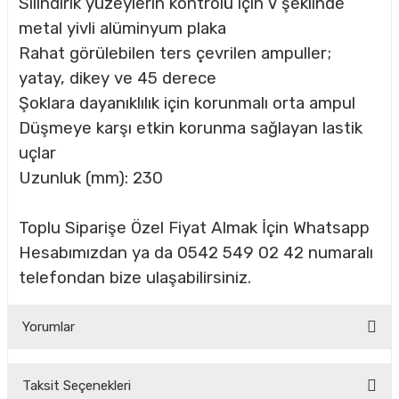
Silindirik yüzeylerin kontrolü için V şeklinde
metal yivli alüminyum plaka
Rahat görülebilen ters çevrilen ampuller;
CASI
yatay, dikey ve 45 derece
Şoklara dayanıklılık için korunmalı orta ampul
IMLARI
Düşmeye karşı etkin korunma sağlayan lastik
ARI
uçlar
Uzunluk (mm): 230
Toplu Siparişe Özel Fiyat Almak İçin Whatsapp
Hesabımızdan ya da 0542 549 02 42 numaralı
telefondan bize ulaşabilirsiniz.
KLARI
LARI
Yorumlar
TLERİ
Taksit Seçenekleri