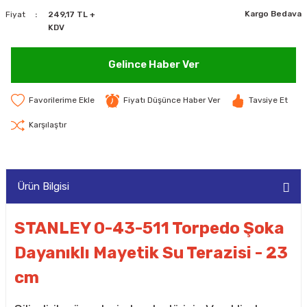
Kargo Bedava
Fiyat
249,17 TL +
MAKİNELERİ
KDV
LARI
MAKİNELERİ
Gelince Haber Ver
SKAL)
Fiyatı Düşünce Haber Ver
Tavsiye Et
Karşılaştır
AR
Ürün Bilgisi
ARI
STANLEY 0-43-511 Torpedo Şoka
Dayanıklı Mayetik Su Terazisi - 23
I
cm