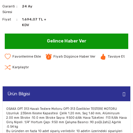
Garanti
24 Ay
MAKİNELERİ
Süresi
Fiyat
1.694,07 TL +
LARI
MAKİNELERİ
KDV
SKAL)
Gelince Haber Ver
Fiyatı Düşünce Haber Ver
Tavsiye Et
AR
Karşılaştır
Ürün Bilgisi
ARI
I
OSAKA OPT 313 Havalı Testere Motoru OPT-313 Özellikler TESTERE MOTORU
Uzunluk :235mm Kesme Kapasitesi :Çelik 1.20 mm, Saç 1.60 mm, Alüminyum
2.00 mm Stroke :10.0 mm Stroke Sayısı :9.500 d/dk Hava Tüketimi :113 lt/dk Hava
Giriş Nipeli :1/4'' Hortum Çapı :9.50 mm Çalışma Basıncı :90 psi(6.2atü) Ağırlık
:0.54 kg
Bu üründen en fazla 10 adet sipariş verilebilir. 10 adetin üzerindeki siparişleri