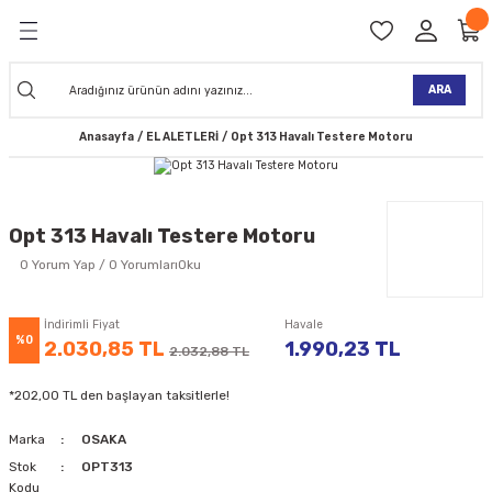
Geri Dön
Geri Dön
Geri Dön
Geri Dön
Geri Dön
Geri Dön
Geri Dön
Geri Dön
KİNELERİ
TALARI
İ
TLER
 ALETLER
TLER
Ğİ
TLERİ
ARA
Anasayfa
EL ALETLERİ
Opt 313 Havalı Testere Motoru
NAK MAKİNELERİ
TALARI
SI
ER
K MAKİNELERİ
ANTALARI
MAKİNELERİ
ARI
ORUYUCULAR
Opt 313 Havalı Testere Motoru
MAKİNELERİ
 ÇANTALARI
LAR
ULAR
0 Yorum Yap / 0 YorumlarıOku
 MAKİNELERİ
ER
ESİ
LAR
UCULAR
VELLER
İndirimli Fiyat
Havale
%0
2.030,85 TL
1.990,23 TL
2.032,88 TL
NAK MAKİNELERİ
MAKİNESİ
ALAR
LUMLAR
*202,00 TL den başlayan taksitlerle!
 KOLU
I) TABANCALARI
A MAKİNELERİ
Marka
OSAKA
R
Stok
OPT313
Kodu