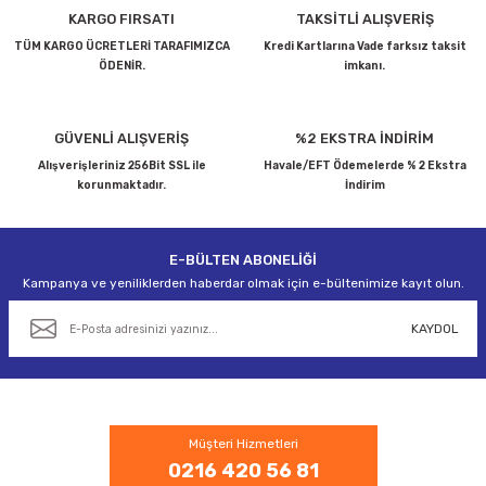
Ürün resmi kalitesiz, bozuk veya görüntülenemiyor.
KARGO FIRSATI
TAKSİTLİ ALIŞVERİŞ
Ürün açıklamasında eksik bilgiler bulunuyor.
TÜM KARGO ÜCRETLERİ TARAFIMIZCA
Kredi Kartlarına Vade farksız taksit
ÖDENİR.
imkanı.
Ürün bilgilerinde hatalar bulunuyor.
Ürün fiyatı diğer sitelerden daha pahalı.
Bu ürüne benzer farklı alternatifler olmalı.
GÜVENLİ ALIŞVERİŞ
%2 EKSTRA İNDİRİM
Alışverişleriniz 256Bit SSL ile
Havale/EFT Ödemelerde % 2 Ekstra
korunmaktadır.
İndirim
E-BÜLTEN ABONELİĞİ
Gönder
Kampanya ve yeniliklerden haberdar olmak için e-bültenimize kayıt olun.
KAYDOL
Müşteri Hizmetleri
0216 420 56 81