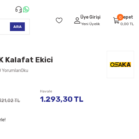
Üye Girişi
Sepet
0
Yeni Üyelik
0,00 TL
ARA
 Kalafat Ekici
0 YorumlarıOku
Havale
1.293,30 TL
321,02 TL
le!