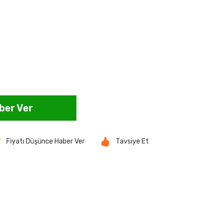
ber Ver
Fiyatı Düşünce Haber Ver
Tavsiye Et