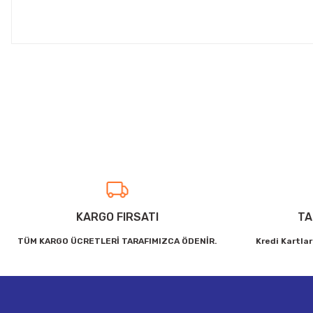
Bu ürünün fiyat bilgisi, resim, ürün açıklamalarında ve diğer konul
Görüş ve önerileriniz için teşekkür ederiz.
Ürün resmi kalitesiz, bozuk veya görüntülenemiyor.
Ürün açıklamasında eksik bilgiler bulunuyor.
Ürün bilgilerinde hatalar bulunuyor.
Ürün fiyatı diğer sitelerden daha pahalı.
Bu ürüne benzer farklı alternatifler olmalı.
KARGO FIRSATI
TA
TÜM KARGO ÜCRETLERİ TARAFIMIZCA ÖDENİR.
Kredi Kartlar