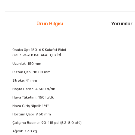
Ürün Bilgisi
Yorumlar
Osaka Opt 150-6 K Kalafat Ekici
OPT 150-6 K KALAFAT ÇEKİCİ
Uzunluk: 150 mm
Piston Çapı: 18.00 mm
Stroke: 41 mm
Boşta Darbe: 4.500 d/dk
Hava Tüketimi: 150 lt/dk
Hava Giriş Nipeli: 1/4"
Hortum Çapı: 9.50 mm
Çalışma Basıncı: 90-115 psi (6.2-8.0 atü)
Ağırlık: 1.30 kg