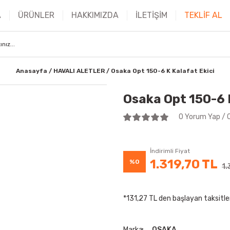
A
ÜRÜNLER
HAKKIMIZDA
İLETİŞİM
TEKLİF AL
Anasayfa
HAVALI ALETLER
Osaka Opt 150-6 K Kalafat Ekici
Osaka Opt 150-6 K
0 Yorum Yap / 
İndirimli Fiyat
1.319,70 TL
%0
1.
*131,27 TL den başlayan taksitler
Marka
OSAKA