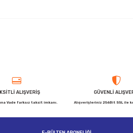
arda yetersiz gördüğünüz noktaları öneri formunu kullanarak tarafımıza ilet
Bu ürüne ilk yorumu siz yapın!
Yorum Yaz
KSİTLİ ALIŞVERİŞ
GÜVENLİ ALIŞVE
ına Vade farksız taksit imkanı.
Alışverişleriniz 256Bit SSL ile 
Gönder
E-BÜLTEN ABONELİĞİ