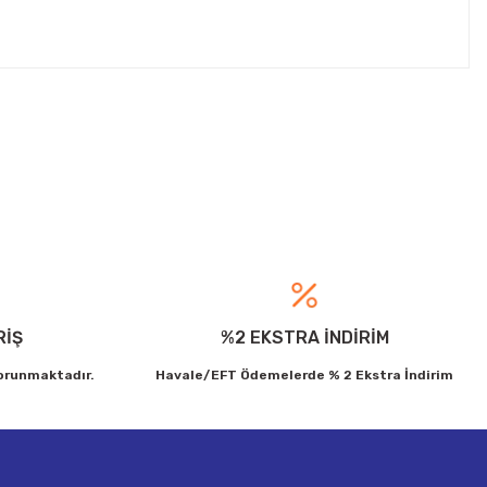
ebilirsiniz.
RİŞ
%2 EKSTRA İNDİRİM
korunmaktadır.
Havale/EFT Ödemelerde % 2 Ekstra İndirim