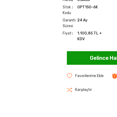
Stok
OPT150-6K
Kodu
Garanti
24 Ay
Süresi
Fiyat
1.100,85 TL +
KDV
Gelince Ha
Karşılaştır