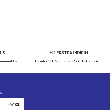
ebilirsiniz.
RİŞ
%2 EKSTRA İNDİRİM
korunmaktadır.
Havale/EFT Ödemelerde % 2 Ekstra İndirim
n.
KAYDOL