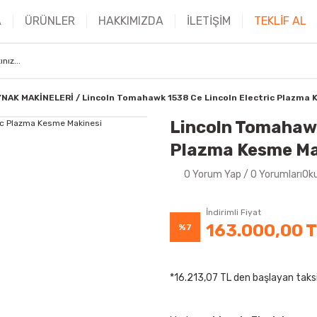
A
ÜRÜNLER
HAKKIMIZDA
İLETİŞİM
TEKLİF AL
YNAK MAKİNELERİ
Lincoln Tomahawk 1538 Ce Lincoln Electric Plazma 
Lincoln Tomahawk
Plazma Kesme Ma
0 Yorum Yap / 0 YorumlarıOk
İndirimli Fiyat
163.000,00 
%7
*16.213,07 TL den başlayan taksi