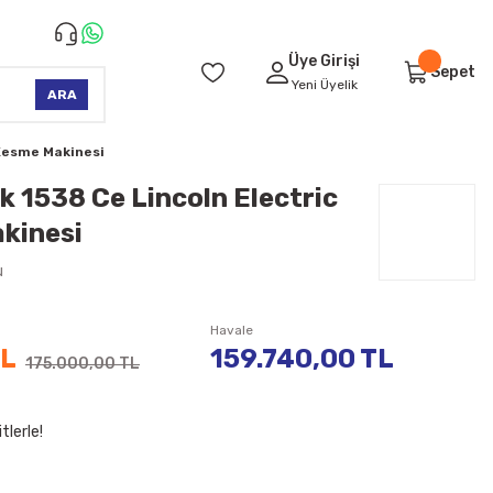
Üye Girişi
Sepet
Yeni Üyelik
ARA
Kesme Makinesi
 1538 Ce Lincoln Electric
kinesi
u
Havale
TL
159.740,00 TL
175.000,00 TL
tlerle!