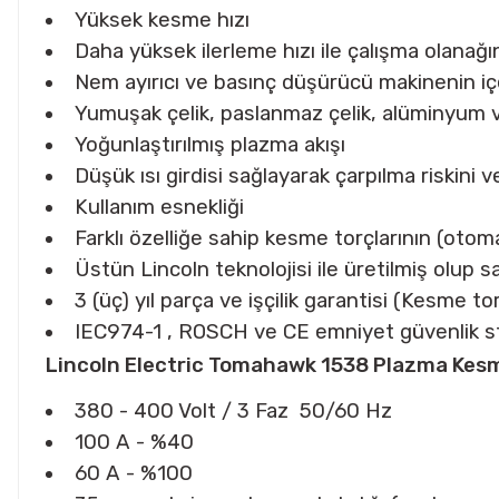
Yüksek kesme hızı
Daha yüksek ilerleme hızı ile çalışma olana
Nem ayırıcı ve basınç düşürücü makinenin içe
Yumuşak çelik, paslanmaz çelik, alüminyum ve
Yoğunlaştırılmış plazma akışı
Düşük ısı girdisi sağlayarak çarpılma riskini ve
Kullanım esnekliği
Farklı özelliğe sahip kesme torçlarının (otoma
Üstün Lincoln teknolojisi ile üretilmiş olup s
3 (üç) yıl parça ve işçilik garantisi (Kesme 
IEC974-1 , ROSCH ve CE emniyet güvenlik st
Lincoln Electric Tomahawk 1538 Plazma Kesme
380 - 400 Volt / 3 Faz 50/60 Hz
100 A - %40
60 A - %100