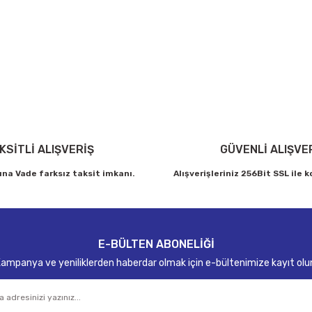
arda yetersiz gördüğünüz noktaları öneri formunu kullanarak tarafımıza ilet
Bu ürüne ilk yorumu siz yapın!
Yorum Yaz
KSİTLİ ALIŞVERİŞ
GÜVENLİ ALIŞVE
ına Vade farksız taksit imkanı.
Alışverişleriniz 256Bit SSL ile 
Gönder
E-BÜLTEN ABONELİĞİ
ampanya ve yeniliklerden haberdar olmak için e-bültenimize kayıt olu