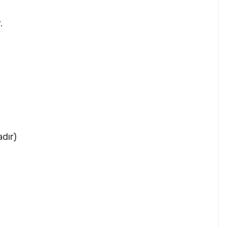
.
dır)