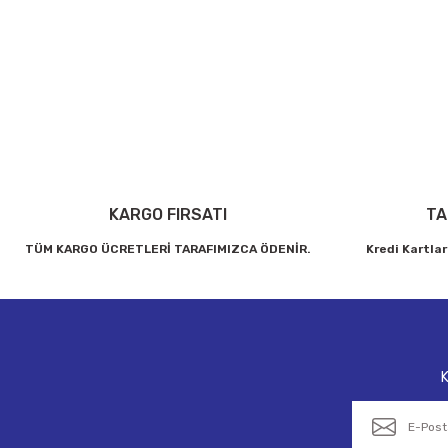
Bu ürünün fiyat bilgisi, resim, ürün açıklamalarında ve diğer konul
Görüş ve önerileriniz için teşekkür ederiz.
Ürün resmi kalitesiz, bozuk veya görüntülenemiyor.
Ürün açıklamasında eksik bilgiler bulunuyor.
Ürün bilgilerinde hatalar bulunuyor.
Ürün fiyatı diğer sitelerden daha pahalı.
Bu ürüne benzer farklı alternatifler olmalı.
KARGO FIRSATI
TA
TÜM KARGO ÜCRETLERİ TARAFIMIZCA ÖDENİR.
Kredi Kartlar
K