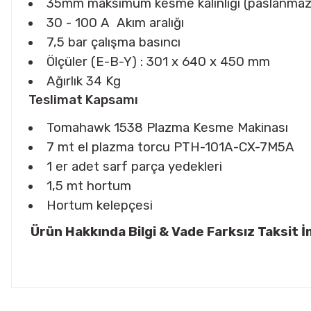
35mm maksimum kesme kalınlığı (paslanmaz 
30 - 100 A Akım aralığı
7,5 bar çalışma basıncı
Ölçüler (E-B-Y) : 301 x 640 x 450 mm
Ağırlık 34 Kg
Teslimat Kapsamı
Tomahawk 1538 Plazma Kesme Makinası
7 mt el plazma torcu PTH-101A-CX-7M5A
1 er adet sarf parça yedekleri
1,5 mt hortum
Hortum kelepçesi
Ürün Hakkında Bilgi & Vade Farksız Taksit İm