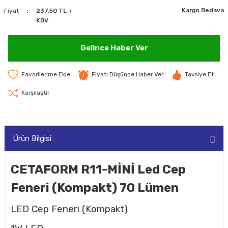
Kargo Bedava
Fiyat
237,50 TL +
MAKİNELERİ
KDV
LARI
MAKİNELERİ
Gelince Haber Ver
SKAL)
Fiyatı Düşünce Haber Ver
Tavsiye Et
Karşılaştır
AR
Ürün Bilgisi
ARI
CETAFORM R11-MİNİ Led Cep
Feneri (Kompakt) 70 Lümen
I
LED Cep Feneri (Kompakt)