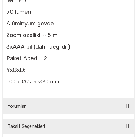
1W LED
70 lümen
CASI
Alüminyum gövde
Zoom özellikli ~ 5 m
IMLARI
3xAAA pil (dahil değildir)
ARI
Paket Adedi: 12
YxGxD:
100 x Ø27 x Ø30 mm
KLARI
Yorumlar
LARI
TLERİ
Taksit Seçenekleri
Bu ürüne ilk yorumu siz yapın!