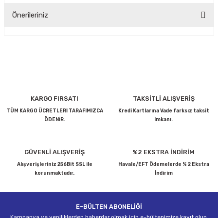
Önerileriniz
Yorum Yaz
Bu ürünün fiyat bilgisi, resim, ürün açıklamalarında ve diğer
konularda yetersiz gördüğünüz noktaları öneri formunu
kullanarak tarafımıza iletebilirsiniz.
Görüş ve önerileriniz için teşekkür ederiz.
Ürün resmi kalitesiz, bozuk veya görüntülenemiyor.
KARGO FIRSATI
TAKSİTLİ ALIŞVERİŞ
Ürün açıklamasında eksik bilgiler bulunuyor.
TÜM KARGO ÜCRETLERİ TARAFIMIZCA
Kredi Kartlarına Vade farksız taksit
ÖDENİR.
imkanı.
Ürün bilgilerinde hatalar bulunuyor.
Ürün fiyatı diğer sitelerden daha pahalı.
Bu ürüne benzer farklı alternatifler olmalı.
GÜVENLİ ALIŞVERİŞ
%2 EKSTRA İNDİRİM
Alışverişleriniz 256Bit SSL ile
Havale/EFT Ödemelerde % 2 Ekstra
korunmaktadır.
İndirim
E-BÜLTEN ABONELİĞİ
Gönder
Kampanya ve yeniliklerden haberdar olmak için e-bültenimize kayıt olun.