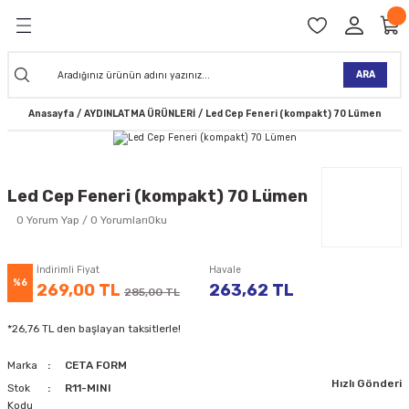
Geri Dön
Geri Dön
Geri Dön
Geri Dön
Geri Dön
Geri Dön
Geri Dön
Geri Dön
KİNELERİ
TALARI
İ
TLER
 ALETLER
TLER
Ğİ
TLERİ
ARA
Anasayfa
AYDINLATMA ÜRÜNLERİ
Led Cep Feneri (kompakt) 70 Lümen
NAK MAKİNELERİ
TALARI
SI
ER
K MAKİNELERİ
ANTALARI
MAKİNELERİ
ARI
ORUYUCULAR
Led Cep Feneri (kompakt) 70 Lümen
MAKİNELERİ
 ÇANTALARI
LAR
ULAR
0 Yorum Yap / 0 YorumlarıOku
 MAKİNELERİ
ER
ESİ
LAR
UCULAR
VELLER
İndirimli Fiyat
Havale
%6
269,00 TL
263,62 TL
285,00 TL
NAK MAKİNELERİ
MAKİNESİ
ALAR
LUMLAR
*26,76 TL den başlayan taksitlerle!
 KOLU
I) TABANCALARI
A MAKİNELERİ
Marka
CETA FORM
Hızlı Gönderi
R
Stok
R11-MINI
Kodu