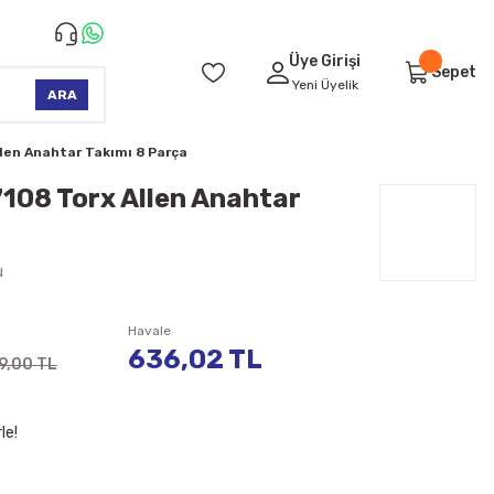
Üye Girişi
Sepet
Yeni Üyelik
ARA
len Anahtar Takımı 8 Parça
08 Torx Allen Anahtar
u
Havale
636,02 TL
9,00 TL
le!