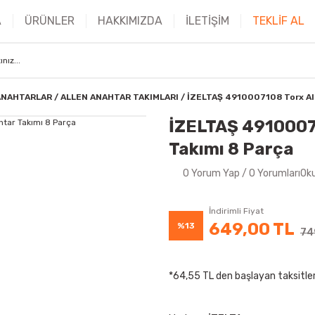
A
ÜRÜNLER
HAKKIMIZDA
İLETİŞİM
TEKLİF AL
ANAHTARLAR
ALLEN ANAHTAR TAKIMLARI
İZELTAŞ 4910007108 Torx Al
İZELTAŞ 49100071
Takımı 8 Parça
0 Yorum Yap / 0 YorumlarıOk
İndirimli Fiyat
649,00 TL
%13
74
*64,55 TL den başlayan taksitler