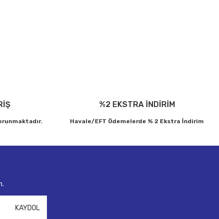
ebilirsiniz.
RİŞ
%2 EKSTRA İNDİRİM
korunmaktadır.
Havale/EFT Ödemelerde % 2 Ekstra İndirim
n.
KAYDOL