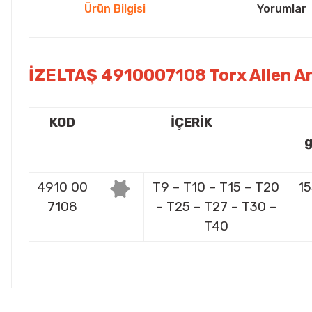
Ürün Bilgisi
Yorumlar
İZELTAŞ 4910007108 Torx Allen A
KOD
İÇERİK
4910 00
T9 – T10 – T15 – T20
15
7108
– T25 – T27 – T30 –
T40