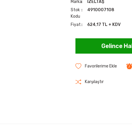
Marka
İZELTAŞ
Stok
4910007108
Kodu
Fiyat
624,17 TL + KDV
Gelince Ha
Karşılaştır