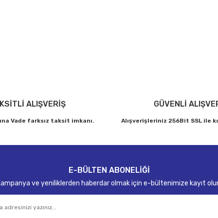
arda yetersiz gördüğünüz noktaları öneri formunu kullanarak tarafımıza ilet
Bu ürüne ilk yorumu siz yapın!
Yorum Yaz
KSİTLİ ALIŞVERİŞ
GÜVENLİ ALIŞVE
ına Vade farksız taksit imkanı.
Alışverişleriniz 256Bit SSL ile 
Gönder
E-BÜLTEN ABONELİĞİ
ampanya ve yeniliklerden haberdar olmak için e-bültenimize kayıt olu