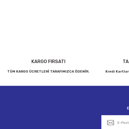
Bu ürünün fiyat bilgisi, resim, ürün açıklamalarında ve diğer konul
Görüş ve önerileriniz için teşekkür ederiz.
Ürün resmi kalitesiz, bozuk veya görüntülenemiyor.
Ürün açıklamasında eksik bilgiler bulunuyor.
Ürün bilgilerinde hatalar bulunuyor.
Ürün fiyatı diğer sitelerden daha pahalı.
Bu ürüne benzer farklı alternatifler olmalı.
KARGO FIRSATI
TA
TÜM KARGO ÜCRETLERİ TARAFIMIZCA ÖDENİR.
Kredi Kartlar
K