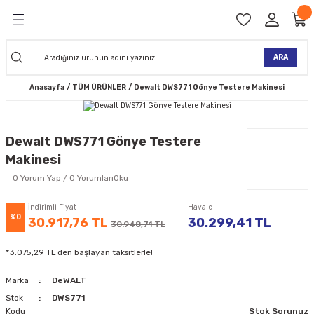
Geri Dön
Geri Dön
Geri Dön
Geri Dön
Geri Dön
Geri Dön
Geri Dön
Geri Dön
KİNELERİ
TALARI
İ
TLER
 ALETLER
TLER
Ğİ
TLERİ
ARA
Anasayfa
TÜM ÜRÜNLER
Dewalt DWS771 Gönye Testere Makinesi
NAK MAKİNELERİ
TALARI
SI
ER
K MAKİNELERİ
ANTALARI
MAKİNELERİ
ARI
ORUYUCULAR
Dewalt DWS771 Gönye Testere
Makinesi
MAKİNELERİ
 ÇANTALARI
LAR
ULAR
0 Yorum Yap / 0 YorumlarıOku
 MAKİNELERİ
ER
ESİ
LAR
UCULAR
VELLER
İndirimli Fiyat
Havale
%0
30.917,76 TL
30.299,41 TL
30.948,71 TL
NAK MAKİNELERİ
MAKİNESİ
ALAR
LUMLAR
*3.075,29 TL den başlayan taksitlerle!
 KOLU
I) TABANCALARI
A MAKİNELERİ
Marka
DeWALT
R
Stok
DWS771
Kodu
Stok Sorunuz