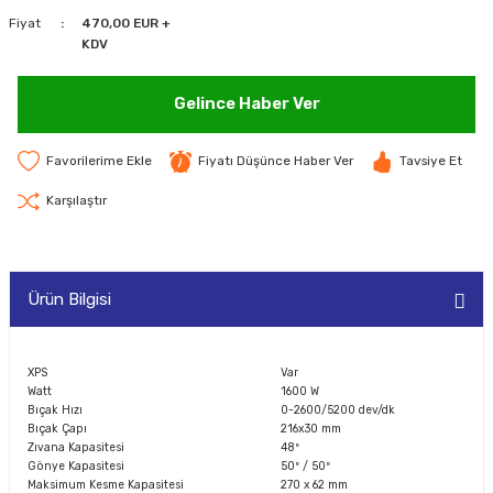
Fiyat
470,00 EUR +
MAKİNELERİ
KDV
LARI
MAKİNELERİ
Gelince Haber Ver
SKAL)
Fiyatı Düşünce Haber Ver
Tavsiye Et
Karşılaştır
AR
Ürün Bilgisi
ARI
XPS
Var
Watt
1600 W
I
Bıçak Hızı
0-2600/5200 dev/dk
Bıçak Çapı
216x30 mm
Zıvana Kapasitesi
48º
Gönye Kapasitesi
50º / 50º
Maksimum Kesme Kapasitesi
270 x 62 mm