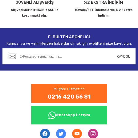
GÜVENLİ ALIŞVERİŞ
%2 EKSTRA İNDİRİM
Alışverişleriniz 256Bit SSL ile
Havale/EFT Ödemelerde % 2 Ekstra
korunmaktadır.
İndirim
E-BÜLTEN ABONELİĞİ
Gönder
Kampanya ve yeniliklerden haberdar olmak için e-bültenimize kayıt olun.
KAYDOL
Müşteri Hizmetleri
0216 420 56 81
WhatsApp İletişim