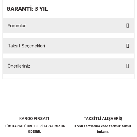
GARANTİ: 3 YIL
Yorumlar
Taksit Seçenekleri
Bu ürüne ilk yorumu siz yapın!
Önerileriniz
Yorum Yaz
Bu ürünün fiyat bilgisi, resim, ürün açıklamalarında ve diğer
konularda yetersiz gördüğünüz noktaları öneri formunu
kullanarak tarafımıza iletebilirsiniz.
Görüş ve önerileriniz için teşekkür ederiz.
Ürün resmi kalitesiz, bozuk veya görüntülenemiyor.
KARGO FIRSATI
TAKSİTLİ ALIŞVERİŞ
Ürün açıklamasında eksik bilgiler bulunuyor.
TÜM KARGO ÜCRETLERİ TARAFIMIZCA
Kredi Kartlarına Vade farksız taksit
ÖDENİR.
imkanı.
Ürün bilgilerinde hatalar bulunuyor.