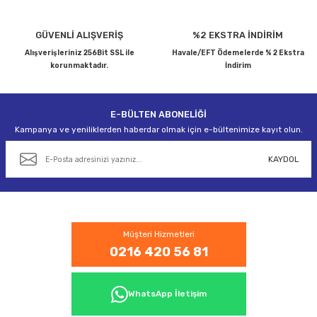
Ürün fiyatı diğer sitelerden daha pahalı.
Bu ürüne benzer farklı alternatifler olmalı.
GÜVENLİ ALIŞVERİŞ
%2 EKSTRA İNDİRİM
Alışverişleriniz 256Bit SSL ile
Havale/EFT Ödemelerde % 2 Ekstra
korunmaktadır.
İndirim
E-BÜLTEN ABONELİĞİ
Gönder
Kampanya ve yeniliklerden haberdar olmak için e-bültenimize kayıt olun.
KAYDOL
Müşteri Hizmetleri
0216 420 56 81
WhatsApp İletişim