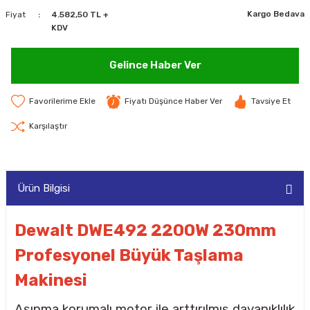
Kargo Bedava
Fiyat
4.582,50 TL +
MAKİNELERİ
KDV
LARI
MAKİNELERİ
Gelince Haber Ver
SKAL)
Fiyatı Düşünce Haber Ver
Tavsiye Et
Karşılaştır
AR
Ürün Bilgisi
ARI
Dewalt DWE492 2200W 230mm
Profesyonel Büyük Taşlama
I
Makinesi
Aşınma korumalı motor ile arttırılmış dayanıklılık