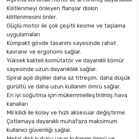
Kilitlenmeyi önleyen flanşlar diskin
kilitlenmesini önler.
CASI
Güçlü motor ile çok çeşitli kesme ve taşlama
uygulamaları
IMLARI
Kompakt gövde tasarımı sayesinde rahat
ARI
kavranır ve ergonomi sağlar.
Yüksek kaliteli komütatör ve dayanıklı kömür
sayesinde uzun dayanıklılık sağlar.
Spiral açılı dişliler daha az titreşim, daha düşük
gürültü ve daha uzun kullanım ömrü sağlar.
En iyi soğutma için mükemmelleştirilmiş hava
KLARI
kanalları
LARI
Mil kilidi ile kolay ve hızlı aksesuar değiştirme
Çatlamaya dayanıklı muhafaza maksimum
TLERİ
kullanıcı güvenliği sağlar.
Metal dişli kutusu uzun kullanım ömrü ve