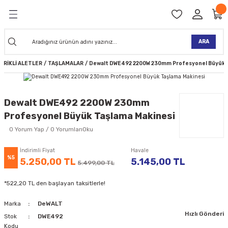
Geri Dön
Geri Dön
Geri Dön
Geri Dön
Geri Dön
Geri Dön
Geri Dön
Geri Dön
KİNELERİ
TALARI
İ
TLER
 ALETLER
TLER
Ğİ
TLERİ
ARA
TRİKLİ ALETLER
TAŞLAMALAR
Dewalt DWE492 2200W 230mm Profesyonel Büyük T
NAK MAKİNELERİ
TALARI
SI
ER
K MAKİNELERİ
ANTALARI
MAKİNELERİ
ARI
ORUYUCULAR
Dewalt DWE492 2200W 230mm
Profesyonel Büyük Taşlama Makinesi
MAKİNELERİ
 ÇANTALARI
LAR
ULAR
0 Yorum Yap / 0 YorumlarıOku
 MAKİNELERİ
ER
ESİ
LAR
UCULAR
VELLER
İndirimli Fiyat
Havale
%5
5.250,00 TL
5.145,00 TL
5.499,00 TL
NAK MAKİNELERİ
MAKİNESİ
ALAR
LUMLAR
*522,20 TL den başlayan taksitlerle!
 KOLU
I) TABANCALARI
A MAKİNELERİ
Marka
DeWALT
Hızlı Gönderi
R
Stok
DWE492
Kodu