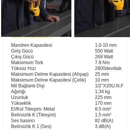
Teknik Özellikleri
Mandren Kapasitesi
1.0-10 mm
Giriş Gücü
550 Watt
Çıkış Gücü
269 Watt
Maksimum Tork
7.9 Nm
Yüksüz Hızı
2800dev/dak
Maksimum Delme Kapasitesi (Ahşap)
25 mm
Maksimum Delme Kapasitesi (Çelik)
10 mm
Mil Bağlantı Dişi
1/2"X20U.N.F
Ağırlığı
1.34 kg
Uzunluk
225 mm
Yükseklik
170 mm
El/Kol Titreşim- Metal
8.5 m/s²
Belirsizlik K (Titreşim)
1.5 m/s²
Ses basıncı
82 dB(A)
Belirsizlik K 1 (Ses)
3 dB(A)