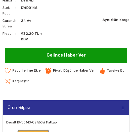
Marka
DeWALT
MAKİNELERİ
Stok
DWD014S
Kodu
Aynı Gün Kargo
Garanti
24 Ay
LARI
MAKİNELERİ
Süresi
Fiyat
932,20 TL +
SKAL)
KDV
Gelince Haber Ver
AR
Fiyatı Düşünce Haber Ver
Tavsiye Et
Karşılaştır
ARI
Ürün Bilgisi
I
Dewalt DWD014S-QS 550W Matkap