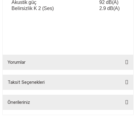
Akustik güç
92 dB(A)
Belirsizlik K 2 (Ses)
2.9 dB(A)
Yorumlar
Taksit Seçenekleri
Bu ürüne ilk yorumu siz yapın!
Önerileriniz
Yorum Yaz
Bu ürünün fiyat bilgisi, resim, ürün açıklamalarında ve diğer
konularda yetersiz gördüğünüz noktaları öneri formunu
kullanarak tarafımıza iletebilirsiniz.
Görüş ve önerileriniz için teşekkür ederiz.