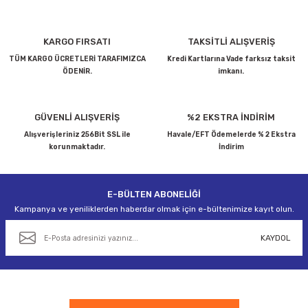
Ürün resmi kalitesiz, bozuk veya görüntülenemiyor.
KARGO FIRSATI
TAKSİTLİ ALIŞVERİŞ
Ürün açıklamasında eksik bilgiler bulunuyor.
TÜM KARGO ÜCRETLERİ TARAFIMIZCA
Kredi Kartlarına Vade farksız taksit
ÖDENİR.
imkanı.
Ürün bilgilerinde hatalar bulunuyor.
Ürün fiyatı diğer sitelerden daha pahalı.
Bu ürüne benzer farklı alternatifler olmalı.
GÜVENLİ ALIŞVERİŞ
%2 EKSTRA İNDİRİM
Alışverişleriniz 256Bit SSL ile
Havale/EFT Ödemelerde % 2 Ekstra
korunmaktadır.
İndirim
E-BÜLTEN ABONELİĞİ
Gönder
Kampanya ve yeniliklerden haberdar olmak için e-bültenimize kayıt olun.
KAYDOL