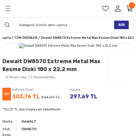
Geri Dön
Geri Dön
Geri Dön
Geri Dön
Geri Dön
Geri Dön
Geri Dön
Geri Dön
KİNELERİ
TALARI
İ
TLER
 ALETLER
TLER
Ğİ
TLERİ
ARA
asayfa
TÜM ÜRÜNLER
Dewalt DW8570 Extreme Metal Max Kesme Diski 180 x 22,2
NAK MAKİNELERİ
TALARI
SI
ER
K MAKİNELERİ
ANTALARI
MAKİNELERİ
ARI
ORUYUCULAR
Dewalt DW8570 Extreme Metal Max
Kesme Diski 180 x 22,2 mm
MAKİNELERİ
 ÇANTALARI
LAR
ULAR
0 Yorum Yap / 0 YorumlarıOku
 MAKİNELERİ
ER
ESİ
LAR
UCULAR
VELLER
İndirimli Fiyat
Havale
%0
303,76 TL
297,69 TL
304,07 TL
NAK MAKİNELERİ
MAKİNESİ
ALAR
LUMLAR
*30,21 TL den başlayan taksitlerle!
 KOLU
I) TABANCALARI
A MAKİNELERİ
Marka
DeWALT
R
Stok
DW8570
Kodu