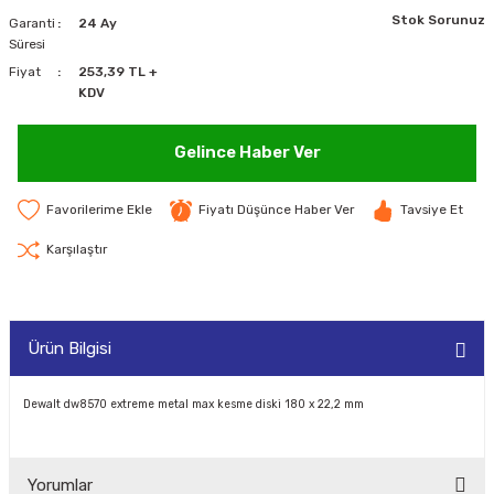
Stok Sorunuz
Garanti
24 Ay
MAKİNELERİ
Süresi
Fiyat
253,39 TL +
LARI
MAKİNELERİ
KDV
SKAL)
Gelince Haber Ver
Fiyatı Düşünce Haber Ver
Tavsiye Et
AR
Karşılaştır
Ürün Bilgisi
ARI
I
Dewalt dw8570 extreme metal max kesme diski 180 x 22,2 mm
Yorumlar