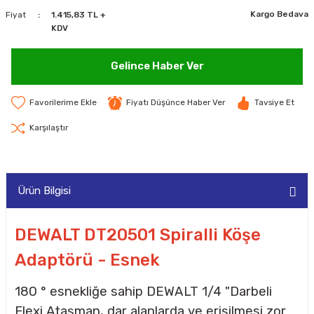
Kargo Bedava
Fiyat
1.415,83 TL +
MAKİNELERİ
KDV
LARI
MAKİNELERİ
Gelince Haber Ver
SKAL)
Fiyatı Düşünce Haber Ver
Tavsiye Et
Karşılaştır
AR
Ürün Bilgisi
ARI
DEWALT DT20501 Spiralli Köşe
Adaptörü - Esnek
I
180 ° esnekliğe sahip DEWALT 1/4 "Darbeli
Flexi Ataşman, dar alanlarda ve erişilmesi zor