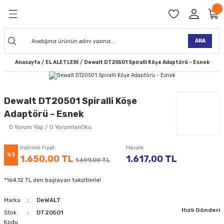
Geri Dön
Geri Dön
Geri Dön
Geri Dön
Geri Dön
Geri Dön
Geri Dön
Geri Dön
KİNELERİ
TALARI
İ
TLER
 ALETLER
TLER
Ğİ
TLERİ
ARA
Anasayfa
EL ALETLERİ
Dewalt DT20501 Spiralli Köşe Adaptörü - Esnek
NAK MAKİNELERİ
TALARI
SI
ER
K MAKİNELERİ
ANTALARI
MAKİNELERİ
ARI
ORUYUCULAR
Dewalt DT20501 Spiralli Köşe
Adaptörü - Esnek
MAKİNELERİ
 ÇANTALARI
LAR
ULAR
0 Yorum Yap / 0 YorumlarıOku
 MAKİNELERİ
ER
ESİ
LAR
UCULAR
VELLER
İndirimli Fiyat
Havale
%3
1.650,00 TL
1.617,00 TL
1.699,00 TL
NAK MAKİNELERİ
MAKİNESİ
ALAR
LUMLAR
*164,12 TL den başlayan taksitlerle!
 KOLU
I) TABANCALARI
A MAKİNELERİ
Marka
DeWALT
Hızlı Gönderi
R
Stok
DT20501
Kodu