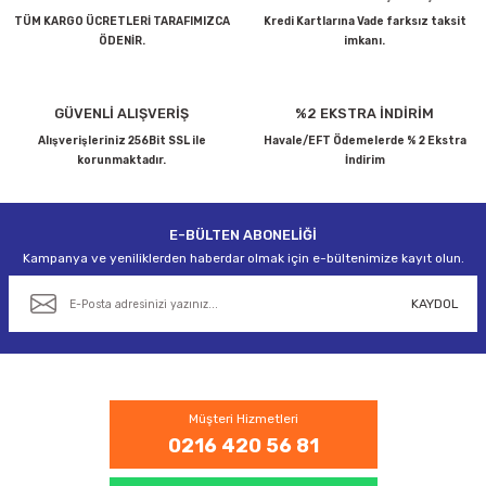
Ürün açıklamasında eksik bilgiler bulunuyor.
TÜM KARGO ÜCRETLERİ TARAFIMIZCA
Kredi Kartlarına Vade farksız taksit
ÖDENİR.
imkanı.
Ürün bilgilerinde hatalar bulunuyor.
Ürün fiyatı diğer sitelerden daha pahalı.
Bu ürüne benzer farklı alternatifler olmalı.
GÜVENLİ ALIŞVERİŞ
%2 EKSTRA İNDİRİM
Alışverişleriniz 256Bit SSL ile
Havale/EFT Ödemelerde % 2 Ekstra
korunmaktadır.
İndirim
E-BÜLTEN ABONELİĞİ
Gönder
Kampanya ve yeniliklerden haberdar olmak için e-bültenimize kayıt olun.
KAYDOL
Müşteri Hizmetleri
0216 420 56 81