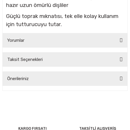
hazır uzun ömürlü dişliler
Güçlü toprak mıknatısı, tek elle kolay kullanım
için tutturucuyu tutar.
Yorumlar
Taksit Seçenekleri
Bu ürüne ilk yorumu siz yapın!
Önerileriniz
Yorum Yaz
Bu ürünün fiyat bilgisi, resim, ürün açıklamalarında ve diğer
konularda yetersiz gördüğünüz noktaları öneri formunu
kullanarak tarafımıza iletebilirsiniz.
Görüş ve önerileriniz için teşekkür ederiz.
Ürün resmi kalitesiz, bozuk veya görüntülenemiyor.
KARGO FIRSATI
TAKSİTLİ ALIŞVERİŞ