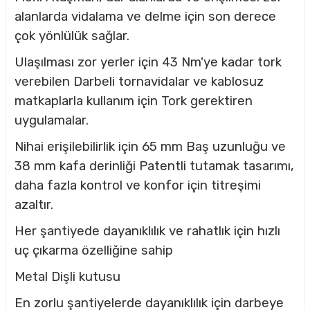
alanlarda vidalama ve delme için son derece
çok yönlülük sağlar.
CASI
Ulaşılması zor yerler için 43 Nm'ye kadar tork
IMLARI
verebilen Darbeli tornavidalar ve kablosuz
matkaplarla kullanım için Tork gerektiren
ARI
uygulamalar.
Nihai erişilebilirlik için 65 mm Baş uzunluğu ve
38 mm kafa derinliği Patentli tutamak tasarımı,
daha fazla kontrol ve konfor için titreşimi
azaltır.
KLARI
Her şantiyede dayanıklılık ve rahatlık için hızlı
uç çıkarma özelliğine sahip
LARI
Metal Dişli kutusu
TLERİ
En zorlu şantiyelerde dayanıklılık için darbeye