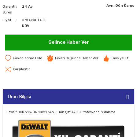
Aynı Gün Kargo
Garanti
24 Ay
MAKİNELERİ
Süresi
Fiyat
2.117,80 TL +
LARI
MAKİNELERİ
KDV
SKAL)
Gelince Haber Ver
Fiyatı Düşünce Haber Ver
Tavsiye Et
AR
Karşılaştır
Ürün Bilgisi
ARI
I
Dewalt DCD771S2-TR 18V/1.5Ah Li-ion Çift Akülü Profesyonel Vidalama