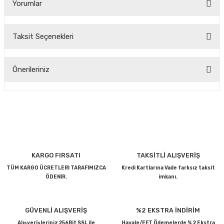
Yorumlar
Taksit Seçenekleri
Bu ürüne ilk yorumu siz yapın!
Önerileriniz
Yorum Yaz
Bu ürünün fiyat bilgisi, resim, ürün açıklamalarında ve diğer
konularda yetersiz gördüğünüz noktaları öneri formunu
kullanarak tarafımıza iletebilirsiniz.
Görüş ve önerileriniz için teşekkür ederiz.
Ürün resmi kalitesiz, bozuk veya görüntülenemiyor.
KARGO FIRSATI
TAKSİTLİ ALIŞVERİŞ
Ürün açıklamasında eksik bilgiler bulunuyor.
TÜM KARGO ÜCRETLERİ TARAFIMIZCA
Kredi Kartlarına Vade farksız taksit
ÖDENİR.
imkanı.
Ürün bilgilerinde hatalar bulunuyor.
Ürün fiyatı diğer sitelerden daha pahalı.
Bu ürüne benzer farklı alternatifler olmalı.
GÜVENLİ ALIŞVERİŞ
%2 EKSTRA İNDİRİM
Alışverişleriniz 256Bit SSL ile
Havale/EFT Ödemelerde % 2 Ekstra