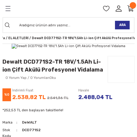
Geri Dön
Geri Dön
Geri Dön
Geri Dön
Geri Dön
Geri Dön
Geri Dön
Geri Dön
KİNELERİ
TALARI
İ
TLER
 ALETLER
TLER
Ğİ
TLERİ
ARA
yfa
EL ALETLERİ
Dewalt DCD771S2-TR 18V/1.5Ah Li-ion Çift Akülü Profesyonel V
NAK MAKİNELERİ
TALARI
SI
ER
K MAKİNELERİ
ANTALARI
MAKİNELERİ
ARI
ORUYUCULAR
Dewalt DCD771S2-TR 18V/1.5Ah Li-
ion Çift Akülü Profesyonel Vidalama
MAKİNELERİ
 ÇANTALARI
LAR
ULAR
0 Yorum Yap / 0 YorumlarıOku
 MAKİNELERİ
ER
ESİ
LAR
UCULAR
VELLER
İndirimli Fiyat
Havale
%0
2.538,82 TL
2.488,04 TL
2.541,36 TL
NAK MAKİNELERİ
MAKİNESİ
ALAR
LUMLAR
*252,53 TL den başlayan taksitlerle!
 KOLU
I) TABANCALARI
A MAKİNELERİ
Marka
DeWALT
R
Stok
DCD771S2
Kodu