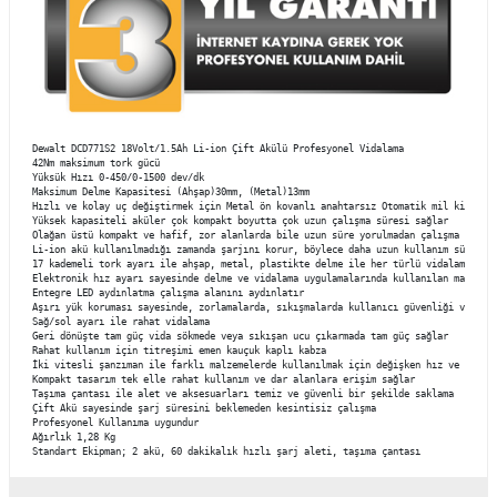
CASI
IMLARI
Dewalt DCD771S2 18Volt/1.5Ah Li-ion Çift Akülü Profesyonel Vidalama

42Nm maksimum tork gücü

Yüksük Hızı 0-450/0-1500 dev/dk

ARI
Maksimum Delme Kapasitesi (Ahşap)30mm, (Metal)13mm

Hızlı ve kolay uç değiştirmek için Metal ön kovanlı anahtarsız Otomatik mil kilitli 
Yüksek kapasiteli aküler çok kompakt boyutta çok uzun çalışma süresi sağlar

Olağan üstü kompakt ve hafif, zor alanlarda bile uzun süre yorulmadan çalışma imkânı
Li-ion akü kullanılmadığı zamanda şarjını korur, böylece daha uzun kullanım süresi s
17 kademeli tork ayarı ile ahşap, metal, plastikte delme ile her türlü vidalama uygu
Elektronik hız ayarı sayesinde delme ve vidalama uygulamalarında kullanılan malzemey
Entegre LED aydınlatma çalışma alanını aydınlatır

Aşırı yük koruması sayesinde, zorlamalarda, sıkışmalarda kullanıcı güvenliği ve maki
Sağ/sol ayarı ile rahat vidalama

Geri dönüşte tam güç vida sökmede veya sıkışan ucu çıkarmada tam güç sağlar

KLARI
Rahat kullanım için titreşimi emen kauçuk kaplı kabza

İki vitesli şanzıman ile farklı malzemelerde kullanılmak için değişken hız ve sağ/so
Kompakt tasarım tek elle rahat kullanım ve dar alanlara erişim sağlar

Taşıma çantası ile alet ve aksesuarları temiz ve güvenli bir şekilde saklama

LARI
Çift Akü sayesinde şarj süresini beklemeden kesintisiz çalışma

Profesyonel Kullanıma uygundur

Ağırlık 1,28 Kg

TLERİ
Standart Ekipman; 2 akü, 60 dakikalık hızlı şarj aleti, taşıma çantası