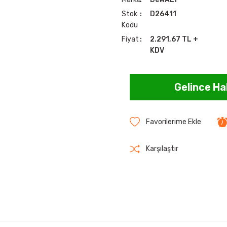
Stok
D26411
Kodu
Fiyat
2.291,67 TL +
KDV
Gelince Ha
Karşılaştır