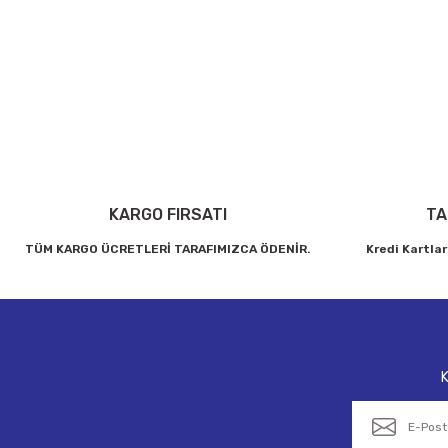
Bu ürünün fiyat bilgisi, resim, ürün açıklamalarında ve diğer konul
Görüş ve önerileriniz için teşekkür ederiz.
Ürün resmi kalitesiz, bozuk veya görüntülenemiyor.
Ürün açıklamasında eksik bilgiler bulunuyor.
Ürün bilgilerinde hatalar bulunuyor.
Ürün fiyatı diğer sitelerden daha pahalı.
Bu ürüne benzer farklı alternatifler olmalı.
KARGO FIRSATI
TA
TÜM KARGO ÜCRETLERİ TARAFIMIZCA ÖDENİR.
Kredi Kartlar
K