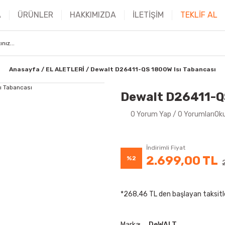
A
ÜRÜNLER
HAKKIMIZDA
İLETİŞİM
TEKLİF AL
Anasayfa
EL ALETLERİ
Dewalt D26411-QS 1800W Isı Tabancası
Dewalt D26411-QS
0 Yorum Yap / 0 YorumlarıOk
İndirimli Fiyat
2.699,00 TL
%2
*268,46 TL den başlayan taksitle
Marka
DeWALT