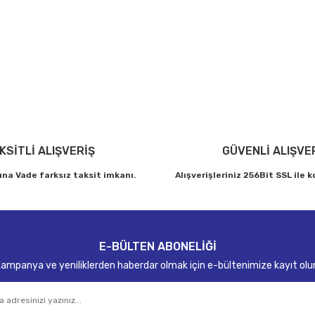
arda yetersiz gördüğünüz noktaları öneri formunu kullanarak tarafımıza ilet
Bu ürüne ilk yorumu siz yapın!
Yorum Yaz
KSİTLİ ALIŞVERİŞ
GÜVENLİ ALIŞVE
ına Vade farksız taksit imkanı.
Alışverişleriniz 256Bit SSL ile 
Gönder
E-BÜLTEN ABONELİĞİ
ampanya ve yeniliklerden haberdar olmak için e-bültenimize kayıt olu