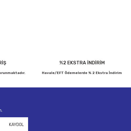
ebilirsiniz.
RİŞ
%2 EKSTRA İNDİRİM
korunmaktadır.
Havale/EFT Ödemelerde % 2 Ekstra İndirim
n.
KAYDOL