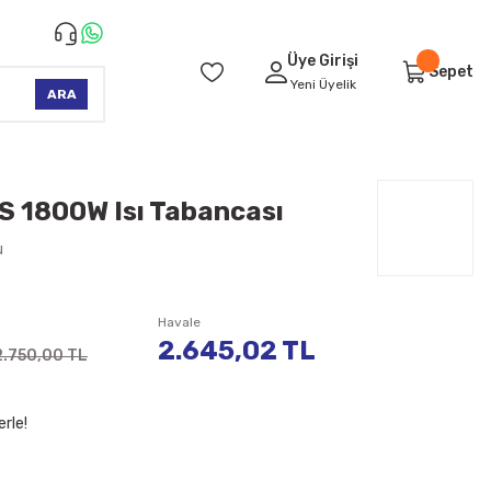
Üye Girişi
Sepet
Yeni Üyelik
ARA
 1800W Isı Tabancası
u
Havale
2.645,02 TL
2.750,00 TL
rle!