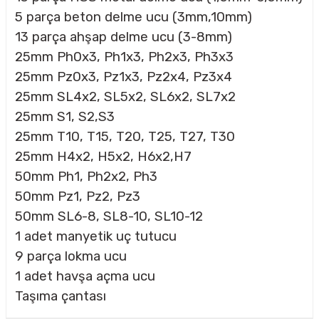
5 parça beton delme ucu (3mm,10mm)
13 parça ahşap delme ucu (3-8mm)
CASI
25mm Ph0x3, Ph1x3, Ph2x3, Ph3x3
25mm Pz0x3, Pz1x3, Pz2x4, Pz3x4
IMLARI
25mm SL4x2, SL5x2, SL6x2, SL7x2
25mm S1, S2,S3
ARI
25mm T10, T15, T20, T25, T27, T30
25mm H4x2, H5x2, H6x2,H7
50mm Ph1, Ph2x2, Ph3
50mm Pz1, Pz2, Pz3
50mm SL6-8, SL8-10, SL10-12
KLARI
1 adet manyetik uç tutucu
9 parça lokma ucu
LARI
1 adet havşa açma ucu
TLERİ
Taşıma çantası