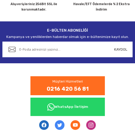
Alışverişleriniz 256Bit SSL ile
Havale/EFT Ödemelerde % 2 Ekstra
korunmaktadır.
İndirim
E-BÜLTEN ABONELİĞİ
Gönder
Kampanya ve yeniliklerden haberdar olmak için e-bültenimize kayıt olun.
KAYDOL
Müşteri Hizmetleri
0216 420 56 81
WhatsApp İletişim