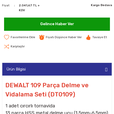
Kargo Bedava
Fiyat
2.041,67 TL +
MAKİNELERİ
KDV
LARI
MAKİNELERİ
Gelince Haber Ver
SKAL)
Fiyatı Düşünce Haber Ver
Tavsiye Et
Karşılaştır
AR
Ürün Bilgisi
ARI
DEWALT 109 Parça Delme ve
Vidalama Seti (DT0109)
I
1 adet cırcırlı tornavida
13 parça HSS metal delme ucu (1,5mm-6,5mm)