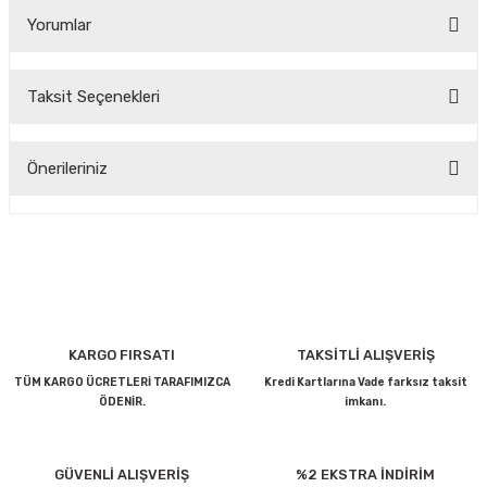
Yorumlar
Taksit Seçenekleri
Bu ürüne ilk yorumu siz yapın!
Önerileriniz
Yorum Yaz
Bu ürünün fiyat bilgisi, resim, ürün açıklamalarında ve diğer
konularda yetersiz gördüğünüz noktaları öneri formunu
kullanarak tarafımıza iletebilirsiniz.
Görüş ve önerileriniz için teşekkür ederiz.
Ürün resmi kalitesiz, bozuk veya görüntülenemiyor.
KARGO FIRSATI
TAKSİTLİ ALIŞVERİŞ
Ürün açıklamasında eksik bilgiler bulunuyor.
TÜM KARGO ÜCRETLERİ TARAFIMIZCA
Kredi Kartlarına Vade farksız taksit
ÖDENİR.
imkanı.
Ürün bilgilerinde hatalar bulunuyor.
Ürün fiyatı diğer sitelerden daha pahalı.
Bu ürüne benzer farklı alternatifler olmalı.
GÜVENLİ ALIŞVERİŞ
%2 EKSTRA İNDİRİM