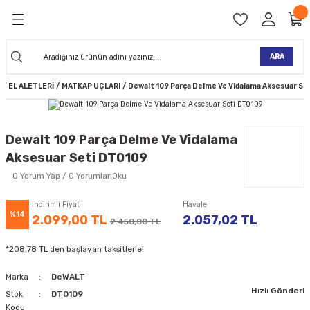
Geri Dön
Geri Dön
Geri Dön
Geri Dön
Geri Dön
Geri Dön
Geri Dön
Geri Dön
KİNELERİ
TALARI
İ
TLER
 ALETLER
TLER
Ğİ
TLERİ
ARA
a
EL ALETLERİ
MATKAP UÇLARI
Dewalt 109 Parça Delme Ve Vidalama Aksesuar Se
NAK MAKİNELERİ
TALARI
SI
ER
K MAKİNELERİ
ANTALARI
MAKİNELERİ
ARI
ORUYUCULAR
Dewalt 109 Parça Delme Ve Vidalama
Aksesuar Seti DT0109
MAKİNELERİ
 ÇANTALARI
LAR
ULAR
0 Yorum Yap / 0 YorumlarıOku
 MAKİNELERİ
ER
ESİ
LAR
UCULAR
VELLER
İndirimli Fiyat
Havale
%14
2.099,00 TL
2.057,02 TL
2.450,00 TL
NAK MAKİNELERİ
MAKİNESİ
ALAR
LUMLAR
*208,78 TL den başlayan taksitlerle!
 KOLU
I) TABANCALARI
A MAKİNELERİ
Marka
DeWALT
Hızlı Gönderi
R
Stok
DT0109
Kodu