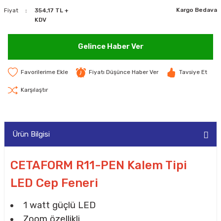
Kargo Bedava
Fiyat
354,17 TL +
MAKİNELERİ
KDV
LARI
MAKİNELERİ
Gelince Haber Ver
SKAL)
Fiyatı Düşünce Haber Ver
Tavsiye Et
Karşılaştır
AR
Ürün Bilgisi
ARI
CETAFORM R11-PEN Kalem Tipi
LED Cep Feneri
I
1 watt güçlü LED
Zoom özellikli