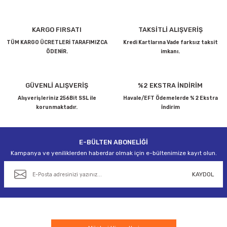
Ürün resmi kalitesiz, bozuk veya görüntülenemiyor.
KARGO FIRSATI
TAKSİTLİ ALIŞVERİŞ
Ürün açıklamasında eksik bilgiler bulunuyor.
TÜM KARGO ÜCRETLERİ TARAFIMIZCA
Kredi Kartlarına Vade farksız taksit
ÖDENİR.
imkanı.
Ürün bilgilerinde hatalar bulunuyor.
Ürün fiyatı diğer sitelerden daha pahalı.
Bu ürüne benzer farklı alternatifler olmalı.
GÜVENLİ ALIŞVERİŞ
%2 EKSTRA İNDİRİM
Alışverişleriniz 256Bit SSL ile
Havale/EFT Ödemelerde % 2 Ekstra
korunmaktadır.
İndirim
E-BÜLTEN ABONELİĞİ
Gönder
Kampanya ve yeniliklerden haberdar olmak için e-bültenimize kayıt olun.
KAYDOL