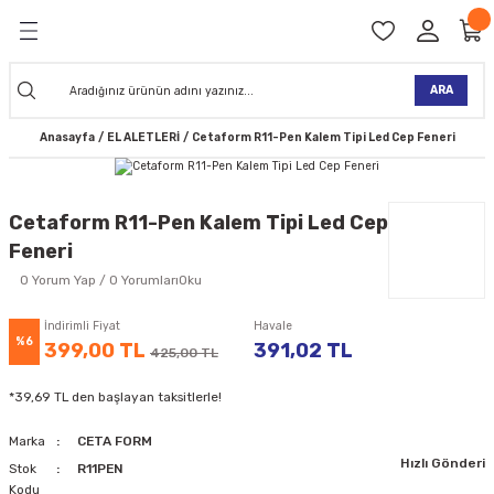
Geri Dön
Geri Dön
Geri Dön
Geri Dön
Geri Dön
Geri Dön
Geri Dön
Geri Dön
KİNELERİ
TALARI
İ
TLER
 ALETLER
TLER
Ğİ
TLERİ
ARA
Anasayfa
EL ALETLERİ
Cetaform R11-Pen Kalem Tipi Led Cep Feneri
NAK MAKİNELERİ
TALARI
SI
ER
K MAKİNELERİ
ANTALARI
MAKİNELERİ
ARI
ORUYUCULAR
Cetaform R11-Pen Kalem Tipi Led Cep
Feneri
MAKİNELERİ
 ÇANTALARI
LAR
ULAR
0 Yorum Yap / 0 YorumlarıOku
 MAKİNELERİ
ER
ESİ
LAR
UCULAR
VELLER
İndirimli Fiyat
Havale
%6
399,00 TL
391,02 TL
425,00 TL
NAK MAKİNELERİ
MAKİNESİ
ALAR
LUMLAR
*39,69 TL den başlayan taksitlerle!
 KOLU
I) TABANCALARI
A MAKİNELERİ
Marka
CETA FORM
Hızlı Gönderi
R
Stok
R11PEN
Kodu