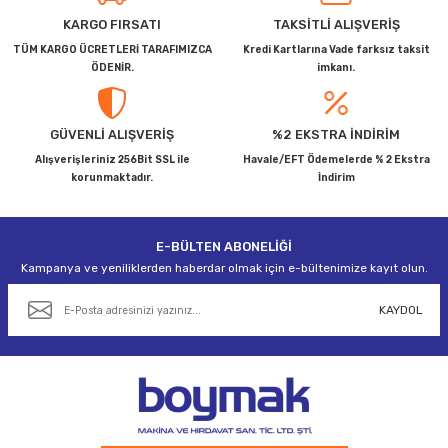
Ürün resmi kalitesiz, bozuk veya görüntülenemiyor.
KARGO FIRSATI
TAKSİTLİ ALIŞVERİŞ
Ürün açıklamasında eksik bilgiler bulunuyor.
TÜM KARGO ÜCRETLERİ TARAFIMIZCA
Kredi Kartlarına Vade farksız taksit
ÖDENİR.
imkanı.
Ürün bilgilerinde hatalar bulunuyor.
Ürün fiyatı diğer sitelerden daha pahalı.
Bu ürüne benzer farklı alternatifler olmalı.
GÜVENLİ ALIŞVERİŞ
%2 EKSTRA İNDİRİM
Alışverişleriniz 256Bit SSL ile
Havale/EFT Ödemelerde % 2 Ekstra
korunmaktadır.
İndirim
E-BÜLTEN ABONELİĞİ
Gönder
Kampanya ve yeniliklerden haberdar olmak için e-bültenimize kayıt olun.
KAYDOL