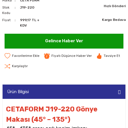
Marka
CETA FORM
Hızlı Gönderi
MAKİNELERİ
Stok
J19-220
Kodu
Kargo Bedava
Fiyat
999,17 TL +
LARI
MAKİNELERİ
KDV
SKAL)
Gelince Haber Ver
Fiyatı Düşünce Haber Ver
Tavsiye Et
AR
Karşılaştır
ARI
Ürün Bilgisi
I
CETAFORM J19-220 Gönye
Makası (45° – 135°)