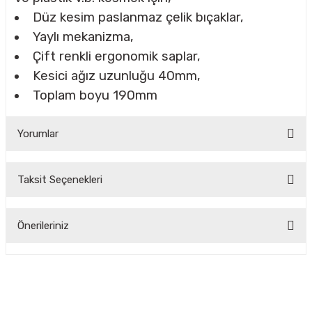
Düz kesim paslanmaz çelik bıçaklar,
Yaylı mekanizma,
CASI
Çift renkli ergonomik saplar,
Kesici ağız uzunluğu 40mm,
IMLARI
Toplam boyu 190mm
ARI
Yorumlar
Taksit Seçenekleri
Bu ürüne ilk yorumu siz yapın!
KLARI
Önerileriniz
Yorum Yaz
LARI
Bu ürünün fiyat bilgisi, resim, ürün açıklamalarında ve diğer
konularda yetersiz gördüğünüz noktaları öneri formunu
TLERİ
kullanarak tarafımıza iletebilirsiniz.
Görüş ve önerileriniz için teşekkür ederiz.