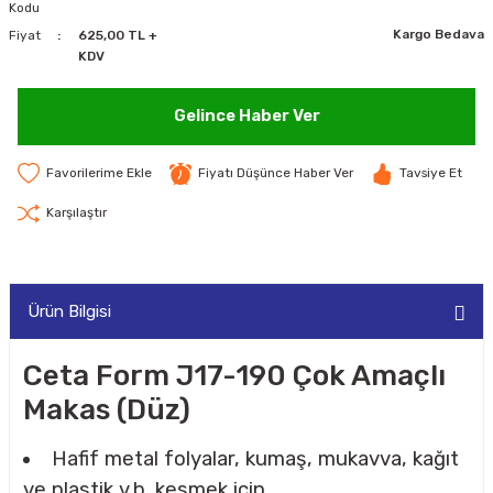
Kodu
MAKİNELERİ
Kargo Bedava
Fiyat
625,00 TL +
KDV
LARI
MAKİNELERİ
Gelince Haber Ver
SKAL)
Fiyatı Düşünce Haber Ver
Tavsiye Et
Karşılaştır
AR
Ürün Bilgisi
ARI
Ceta Form J17-190 Çok Amaçlı
Makas (Düz)
I
Hafif metal folyalar, kumaş, mukavva, kağıt
ve plastik v.b. kesmek için,