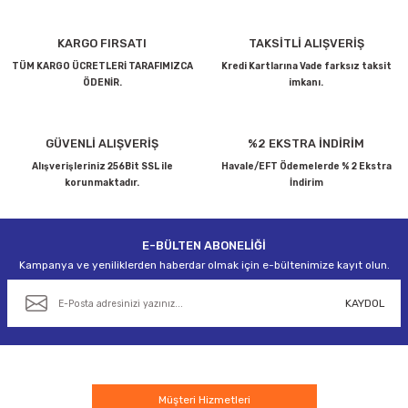
Ürün resmi kalitesiz, bozuk veya görüntülenemiyor.
KARGO FIRSATI
TAKSİTLİ ALIŞVERİŞ
Ürün açıklamasında eksik bilgiler bulunuyor.
TÜM KARGO ÜCRETLERİ TARAFIMIZCA
Kredi Kartlarına Vade farksız taksit
ÖDENİR.
imkanı.
Ürün bilgilerinde hatalar bulunuyor.
Ürün fiyatı diğer sitelerden daha pahalı.
Bu ürüne benzer farklı alternatifler olmalı.
GÜVENLİ ALIŞVERİŞ
%2 EKSTRA İNDİRİM
Alışverişleriniz 256Bit SSL ile
Havale/EFT Ödemelerde % 2 Ekstra
korunmaktadır.
İndirim
E-BÜLTEN ABONELİĞİ
Gönder
Kampanya ve yeniliklerden haberdar olmak için e-bültenimize kayıt olun.
KAYDOL
Müşteri Hizmetleri