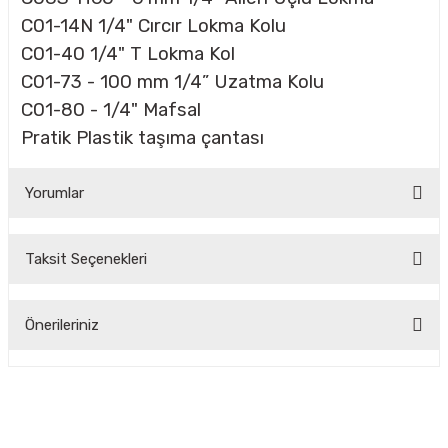
C01-14N 1/4" Cırcır Lokma Kolu
C01-40 1/4" T Lokma Kol
C01-73 - 100 mm 1/4” Uzatma Kolu
C01-80 - 1/4" Mafsal
Pratik Plastik taşıma çantası
Yorumlar
Taksit Seçenekleri
Bu ürüne ilk yorumu siz yapın!
Önerileriniz
Yorum Yaz
Bu ürünün fiyat bilgisi, resim, ürün açıklamalarında ve diğer
konularda yetersiz gördüğünüz noktaları öneri formunu
kullanarak tarafımıza iletebilirsiniz.
Görüş ve önerileriniz için teşekkür ederiz.