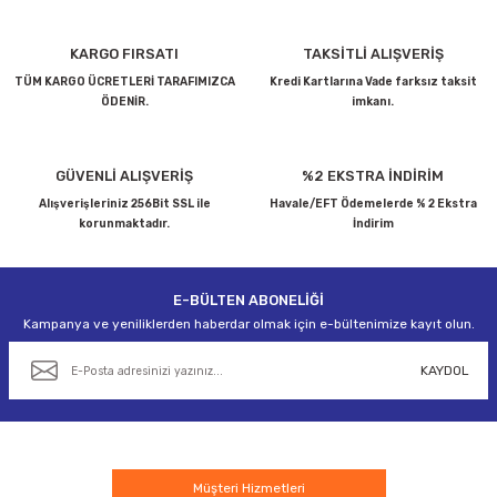
Ürün resmi kalitesiz, bozuk veya görüntülenemiyor.
KARGO FIRSATI
TAKSİTLİ ALIŞVERİŞ
Ürün açıklamasında eksik bilgiler bulunuyor.
TÜM KARGO ÜCRETLERİ TARAFIMIZCA
Kredi Kartlarına Vade farksız taksit
ÖDENİR.
imkanı.
Ürün bilgilerinde hatalar bulunuyor.
Ürün fiyatı diğer sitelerden daha pahalı.
Bu ürüne benzer farklı alternatifler olmalı.
GÜVENLİ ALIŞVERİŞ
%2 EKSTRA İNDİRİM
Alışverişleriniz 256Bit SSL ile
Havale/EFT Ödemelerde % 2 Ekstra
korunmaktadır.
İndirim
E-BÜLTEN ABONELİĞİ
Gönder
Kampanya ve yeniliklerden haberdar olmak için e-bültenimize kayıt olun.
KAYDOL
Müşteri Hizmetleri