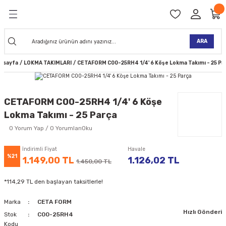
Geri Dön
Geri Dön
Geri Dön
Geri Dön
Geri Dön
Geri Dön
Geri Dön
Geri Dön
KİNELERİ
TALARI
İ
TLER
 ALETLER
TLER
Ğİ
TLERİ
ARA
asayfa
LOKMA TAKIMLARI
CETAFORM C00-25RH4 1/4' 6 Köşe Lokma Takımı - 25 Pa
NAK MAKİNELERİ
TALARI
SI
ER
K MAKİNELERİ
ANTALARI
MAKİNELERİ
ARI
ORUYUCULAR
CETAFORM C00-25RH4 1/4' 6 Köşe
Lokma Takımı - 25 Parça
MAKİNELERİ
 ÇANTALARI
LAR
ULAR
0 Yorum Yap / 0 YorumlarıOku
 MAKİNELERİ
ER
ESİ
LAR
UCULAR
VELLER
İndirimli Fiyat
Havale
%21
1.149,00 TL
1.126,02 TL
1.450,00 TL
NAK MAKİNELERİ
MAKİNESİ
ALAR
LUMLAR
*114,29 TL den başlayan taksitlerle!
 KOLU
I) TABANCALARI
A MAKİNELERİ
Marka
CETA FORM
Hızlı Gönderi
R
Stok
C00-25RH4
Kodu