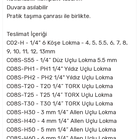
Duvara asılabilir
Pratik taşıma çanrası ile birlikte.
CASI
Teslimat İçeriği
IMLARI
C02-H - 1/4" 6 Köşe Lokma - 4, 5, 5.5, 6, 7, 8,
9, 10, 11, 12, 13mm
ARI
C08S-S55 - 1/4” Düz Uçlu Lokma 5.5 mm
C08S-PH1 - PH1 1/4" Yıldız Uçlu Lokma
C08S-PH2 - PH2 1/4" Yıldız Uçlu Lokma
C08S-T20 - T20 1/4” TORX Uçlu Lokma
C08S-T25 - T25 1/4” TORX Uçlu Lokma
KLARI
C08S-T30 - T30 1/4” TORX Uçlu Lokma
C08S-H30 - 3 mm 1/4” Allen Uçlu Lokma
LARI
C08S-H40 - 4 mm 1/4” Allen Uçlu Lokma
TLERİ
C08S-H50 - 5 mm 1/4” Allen Uçlu Lokma
C08S-H60 - 6 mm 1/4” Allen Uçlu Lokma