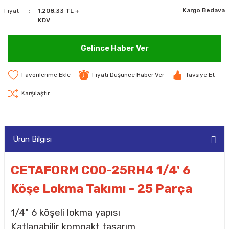
Kargo Bedava
Fiyat
1.208,33 TL +
MAKİNELERİ
KDV
LARI
MAKİNELERİ
Gelince Haber Ver
SKAL)
Fiyatı Düşünce Haber Ver
Tavsiye Et
Karşılaştır
AR
Ürün Bilgisi
ARI
CETAFORM C00-25RH4 1/4' 6
Köşe Lokma Takımı - 25 Parça
I
1/4" 6 köşeli lokma yapısı
Katlanabilir kompakt tasarım