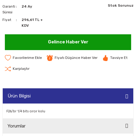
Stok Sorunuz
Garanti
24 Ay
MAKİNELERİ
Süresi
Fiyat
296,61 TL +
LARI
MAKİNELERİ
KDV
SKAL)
Gelince Haber Ver
Fiyatı Düşünce Haber Ver
Tavsiye Et
AR
Karşılaştır
Ürün Bilgisi
ARI
I
F26/br 1/4 bits cırcır kolu
Yorumlar