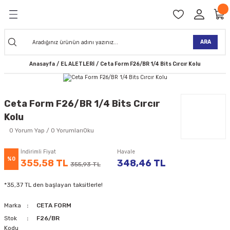
Geri Dön
Geri Dön
Geri Dön
Geri Dön
Geri Dön
Geri Dön
Geri Dön
Geri Dön
KİNELERİ
TALARI
İ
TLER
 ALETLER
TLER
Ğİ
TLERİ
ARA
Anasayfa
EL ALETLERİ
Ceta Form F26/BR 1/4 Bits Cırcır Kolu
NAK MAKİNELERİ
TALARI
SI
ER
K MAKİNELERİ
ANTALARI
MAKİNELERİ
ARI
ORUYUCULAR
Ceta Form F26/BR 1/4 Bits Cırcır
Kolu
MAKİNELERİ
 ÇANTALARI
LAR
ULAR
0 Yorum Yap / 0 YorumlarıOku
 MAKİNELERİ
ER
ESİ
LAR
UCULAR
VELLER
İndirimli Fiyat
Havale
%0
355,58 TL
348,46 TL
355,93 TL
NAK MAKİNELERİ
MAKİNESİ
ALAR
LUMLAR
*35,37 TL den başlayan taksitlerle!
 KOLU
I) TABANCALARI
A MAKİNELERİ
Marka
CETA FORM
R
Stok
F26/BR
Kodu