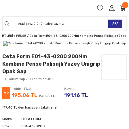
Geri Dön
Geri Dön
Geri Dön
Geri Dön
Geri Dön
Geri Dön
Geri Dön
Geri Dön
KİNELERİ
TALARI
İ
TLER
 ALETLER
TLER
Ğİ
TLERİ
ARA
ALETLERİ
PENSE
Ceta Form E01-43-0200 200Mm Kombine Pense Polisajlı Yüzey U
NAK MAKİNELERİ
TALARI
SI
ER
K MAKİNELERİ
ANTALARI
MAKİNELERİ
ARI
ORUYUCULAR
Ceta Form E01-43-0200 200Mm
Kombine Pense Polisajlı Yüzey Unigrip
MAKİNELERİ
 ÇANTALARI
LAR
ULAR
Opak Sap
0 Yorum Yap / 0 YorumlarıOku
 MAKİNELERİ
ER
ESİ
LAR
UCULAR
VELLER
İndirimli Fiyat
Havale
%0
NAK MAKİNELERİ
MAKİNESİ
ALAR
LUMLAR
195,06 TL
191,16 TL
195,25 TL
*19,40 TL den başlayan taksitlerle!
 KOLU
I) TABANCALARI
A MAKİNELERİ
Marka
CETA FORM
R
Stok
E01-43-0200