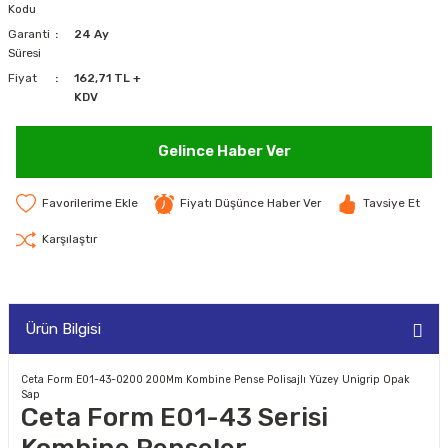
Kodu
MAKİNELERİ
Garanti
24 Ay
Süresi
LARI
MAKİNELERİ
Fiyat
162,71 TL +
KDV
SKAL)
Gelince Haber Ver
Fiyatı Düşünce Haber Ver
Tavsiye Et
AR
Karşılaştır
ARI
Ürün Bilgisi
I
Ceta Form E01-43-0200 200Mm Kombine Pense Polisajlı Yüzey Unigrip Opak
Sap
Ceta Form E01-43 Serisi