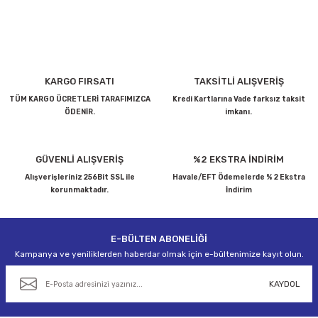
konularda yetersiz gördüğünüz noktaları öneri formunu
kullanarak tarafımıza iletebilirsiniz.
Görüş ve önerileriniz için teşekkür ederiz.
Ürün resmi kalitesiz, bozuk veya görüntülenemiyor.
KARGO FIRSATI
TAKSİTLİ ALIŞVERİŞ
Ürün açıklamasında eksik bilgiler bulunuyor.
TÜM KARGO ÜCRETLERİ TARAFIMIZCA
Kredi Kartlarına Vade farksız taksit
ÖDENİR.
imkanı.
Ürün bilgilerinde hatalar bulunuyor.
Ürün fiyatı diğer sitelerden daha pahalı.
Bu ürüne benzer farklı alternatifler olmalı.
GÜVENLİ ALIŞVERİŞ
%2 EKSTRA İNDİRİM
Alışverişleriniz 256Bit SSL ile
Havale/EFT Ödemelerde % 2 Ekstra
korunmaktadır.
İndirim
E-BÜLTEN ABONELİĞİ
Gönder
Kampanya ve yeniliklerden haberdar olmak için e-bültenimize kayıt olun.
KAYDOL