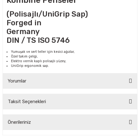
Kombine Penseler
(Polisajlı/UniGrip Sap)
CASI
Forged in
Germany
IMLARI
DIN / TS ISO 5746
ARI
Yumuşak ve sert teller için kesici ağızlar,
Özel takım çeliği,
Elektro vernik kaplı polisajlı yüzey,
UniGrip ergonomik sap.
Yorumlar
KLARI
Taksit Seçenekleri
Bu ürüne ilk yorumu siz yapın!
LARI
Önerileriniz
Yorum Yaz
TLERİ
Bu ürünün fiyat bilgisi, resim, ürün açıklamalarında ve diğer