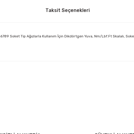
Taksit Seçenekleri
89 Soket Tip Ağızlarla Kullanım İçin Dikdörtgen Yuva, Nm/Lbf.Ft Skalalı, Soket T
arda yetersiz gördüğünüz noktaları öneri formunu kullanarak tarafımıza ilet
Bu ürüne ilk yorumu siz yapın!
Yorum Yaz