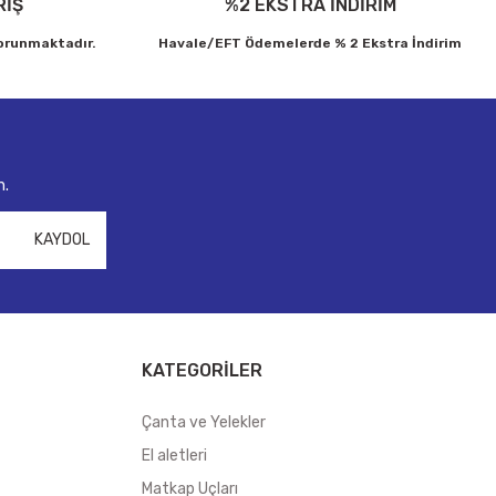
RİŞ
%2 EKSTRA İNDİRİM
korunmaktadır.
Havale/EFT Ödemelerde % 2 Ekstra İndirim
n.
KAYDOL
KATEGORİLER
Çanta ve Yelekler
El aletleri
Matkap Uçları