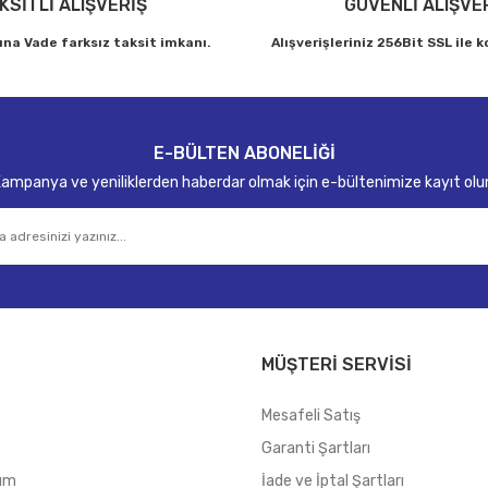
KSİTLİ ALIŞVERİŞ
GÜVENLİ ALIŞVE
ına Vade farksız taksit imkanı.
Alışverişleriniz 256Bit SSL ile 
Gönder
E-BÜLTEN ABONELİĞİ
ampanya ve yeniliklerden haberdar olmak için e-bültenimize kayıt olu
MÜŞTERİ SERVİSİ
Mesafeli Satış
Garanti Şartları
tum
İade ve İptal Şartları