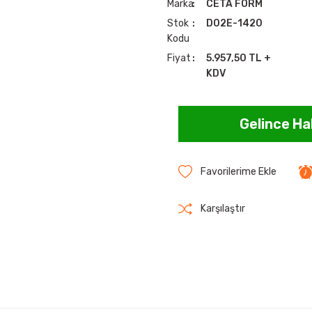
Marka
CETA FORM
Stok
D02E-1420
Kodu
Fiyat
5.957,50 TL +
KDV
Gelince Ha
Karşılaştır