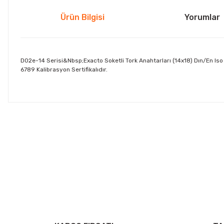
Ürün Bilgisi
Yorumlar
D02e-14 Serisi&Nbsp;Exacto Soketli Tork Anahtarları (14x18) Dın/En Iso 67
6789 Kalibrasyon Sertifikalıdır.
Bu ürünün fiyat bilgisi, resim, ürün açıklamalarında ve diğer konul
Görüş ve önerileriniz için teşekkür ederiz.
Ürün resmi kalitesiz, bozuk veya görüntülenemiyor.
Ürün açıklamasında eksik bilgiler bulunuyor.
Ürün bilgilerinde hatalar bulunuyor.
Ürün fiyatı diğer sitelerden daha pahalı.
Bu ürüne benzer farklı alternatifler olmalı.