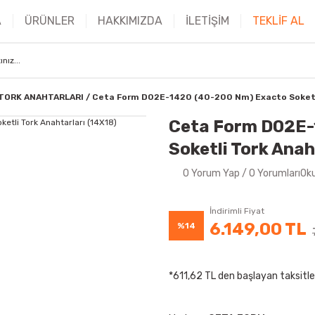
A
ÜRÜNLER
HAKKIMIZDA
İLETİŞİM
TEKLİF AL
TORK ANAHTARLARI
Ceta Form D02E-1420 (40-200 Nm) Exacto Soketli
Ceta Form D02E-
Soketli Tork Anah
0 Yorum Yap / 0 YorumlarıOk
İndirimli Fiyat
6.149,00 TL
%14
*611,62 TL den başlayan taksitle