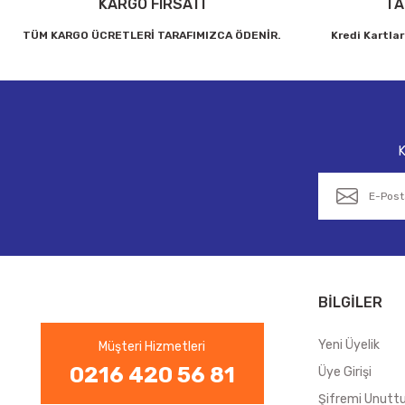
KARGO FIRSATI
TA
TÜM KARGO ÜCRETLERİ TARAFIMIZCA ÖDENİR.
Kredi Kartlar
K
BİLGİLER
Yeni Üyelik
Müşteri Hizmetleri
0216 420 56 81
Üye Girişi
Şifremi Unut