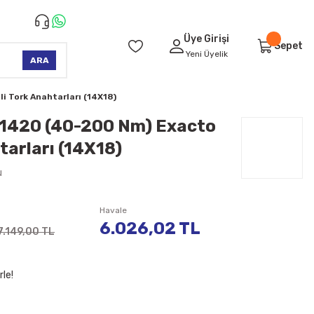
Üye Girişi
Sepet
Yeni Üyelik
ARA
 Tork Anahtarları (14X18)
1420 (40-200 Nm) Exacto
tarları (14X18)
u
Havale
6.026,02 TL
7.149,00 TL
rle!