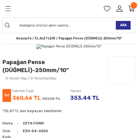
Geri Dön
Geri Dön
Geri Dön
Geri Dön
Geri Dön
Geri Dön
Geri Dön
Geri Dön
KİNELERİ
TALARI
İ
TLER
 ALETLER
TLER
Ğİ
TLERİ
ARA
Anasayfa
EL ALETLERİ
Papağan Pense (DÜĞMELİ)-250mm/10''
NAK MAKİNELERİ
TALARI
SI
ER
K MAKİNELERİ
ANTALARI
MAKİNELERİ
ARI
ORUYUCULAR
Papağan Pense
(DÜĞMELİ)-250mm/10''
MAKİNELERİ
 ÇANTALARI
LAR
ULAR
0 Yorum Yap / 0 YorumlarıOku
 MAKİNELERİ
ER
ESİ
LAR
UCULAR
VELLER
İndirimli Fiyat
Havale
%0
360,66 TL
353,44 TL
361,02 TL
NAK MAKİNELERİ
MAKİNESİ
ALAR
LUMLAR
*35,87 TL den başlayan taksitlerle!
 KOLU
I) TABANCALARI
A MAKİNELERİ
Marka
CETA FORM
R
Stok
E30-54-0250
Kodu