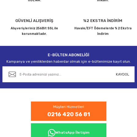
ÖDENİR.
imkanı.
Ürün bilgilerinde hatalar bulunuyor.
Ürün fiyatı diğer sitelerden daha pahalı.
Bu ürüne benzer farklı alternatifler olmalı.
GÜVENLİ ALIŞVERİŞ
%2 EKSTRA İNDİRİM
Alışverişleriniz 256Bit SSL ile
Havale/EFT Ödemelerde % 2 Ekstra
korunmaktadır.
İndirim
E-BÜLTEN ABONELİĞİ
Gönder
Kampanya ve yeniliklerden haberdar olmak için e-bültenimize kayıt olun.
KAYDOL
Müşteri Hizmetleri
0216 420 56 81
WhatsApp İletişim