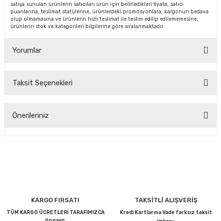
satışa sunulan ürünlerin satıcıları ürün için belirledikleri fiyata, satıcı
puanlarına, teslimat statülerine, ürünlerdeki promosyonlara, kargonun bedava
olup olmamasına ve ürünlerin hızlı teslimat ile teslim edilip edilememesine,
ürünlerin stok ve kategorileri bilgilerine göre sıralanmaktadır.
CASI
Yorumlar
IMLARI
ARI
Taksit Seçenekleri
Bu ürüne ilk yorumu siz yapın!
Önerileriniz
Yorum Yaz
Bu ürünün fiyat bilgisi, resim, ürün açıklamalarında ve diğer
konularda yetersiz gördüğünüz noktaları öneri formunu
KLARI
kullanarak tarafımıza iletebilirsiniz.
Görüş ve önerileriniz için teşekkür ederiz.
LARI
Ürün resmi kalitesiz, bozuk veya görüntülenemiyor.
KARGO FIRSATI
TAKSİTLİ ALIŞVERİŞ
TLERİ
Ürün açıklamasında eksik bilgiler bulunuyor.
TÜM KARGO ÜCRETLERİ TARAFIMIZCA
Kredi Kartlarına Vade farksız taksit