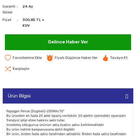
Garanti
24 Ay
MAKİNELERİ
Süresi
Fiyat
300,85 TL +
LARI
MAKİNELERİ
KDV
SKAL)
Gelince Haber Ver
Fiyatı Düşünce Haber Ver
Tavsiye Et
AR
Karşılaştır
Ürün Bilgisi
ARI
I
Papağan Pense (Düğmeli)-250Mm/10"
Bu üründen en fazla 20 adet sipariş verilebilir. 20 adetin üzerindeki siparişleri
Trendyol iptal etme hakkını saklı tutar.
İncelemiş olduğunuz ürünün satış fiyatını satıcı belirlemektedir.
Bu ürün indirim kampanyasına dahil değildir.
Bir ürün, birden fazla satıcı tarafından satılabilir. Birden fazla satıcı tarafından