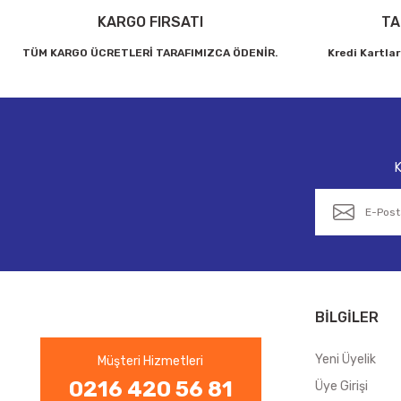
Bu ürüne benzer farklı alternatifler olmalı.
KARGO FIRSATI
TA
TÜM KARGO ÜCRETLERİ TARAFIMIZCA ÖDENİR.
Kredi Kartlar
K
BİLGİLER
Yeni Üyelik
Müşteri Hizmetleri
0216 420 56 81
Üye Girişi