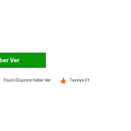
ber Ver
Fiyatı Düşünce Haber Ver
Tavsiye Et