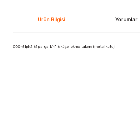
Ürün Bilgisi
Yorumlar
C00-61ph2 61 parça 1/4” 6 köşe lokma takımı (metal kutu)
Bu ürünün fiyat bilgisi, resim, ürün açıklamalarında ve diğer konul
Görüş ve önerileriniz için teşekkür ederiz.
Ürün resmi kalitesiz, bozuk veya görüntülenemiyor.
Ürün açıklamasında eksik bilgiler bulunuyor.
Ürün bilgilerinde hatalar bulunuyor.
Ürün fiyatı diğer sitelerden daha pahalı.