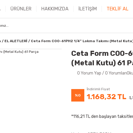
A
ÜRÜNLER
HAKKIMIZDA
İLETİŞİM
TEKLİF AL
a
EL ALETLERİ
Ceta Form C00-61PH2 1/4” Lokma Takımı (Metal Kutu)
Ceta Form C00-6
(Metal Kutu) 61 
0 Yorum Yap / 0 YorumlarıOk
İndirimli Fiyat
1.168,32 TL
%0
1
*116,21 TL den başlayan taksitler