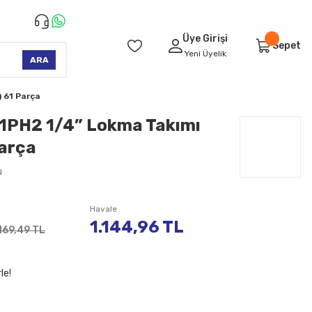
Üye Girişi
Sepet
Yeni Üyelik
ARA
 61 Parça
1PH2 1/4” Lokma Takımı
Parça
u
Havale
1.144,96 TL
.169,49 TL
le!