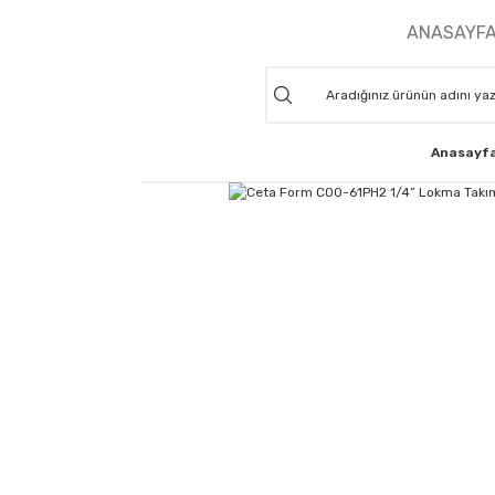
ANASAYF
Anasayf