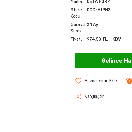
Marka
CETA FORM
Stok
C00-61PH2
Kodu
Garanti
24 Ay
Süresi
Fiyat
974,58 TL + KDV
Gelince Ha
Karşılaştır