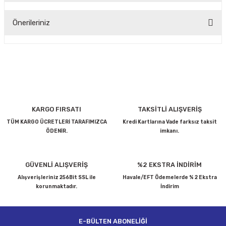
Önerileriniz
Yorum Yaz
Bu ürünün fiyat bilgisi, resim, ürün açıklamalarında ve diğer
konularda yetersiz gördüğünüz noktaları öneri formunu
kullanarak tarafımıza iletebilirsiniz.
Görüş ve önerileriniz için teşekkür ederiz.
Ürün resmi kalitesiz, bozuk veya görüntülenemiyor.
KARGO FIRSATI
TAKSİTLİ ALIŞVERİŞ
Ürün açıklamasında eksik bilgiler bulunuyor.
TÜM KARGO ÜCRETLERİ TARAFIMIZCA
Kredi Kartlarına Vade farksız taksit
ÖDENİR.
imkanı.
Ürün bilgilerinde hatalar bulunuyor.
Ürün fiyatı diğer sitelerden daha pahalı.
Bu ürüne benzer farklı alternatifler olmalı.
GÜVENLİ ALIŞVERİŞ
%2 EKSTRA İNDİRİM
Alışverişleriniz 256Bit SSL ile
Havale/EFT Ödemelerde % 2 Ekstra
korunmaktadır.
İndirim
E-BÜLTEN ABONELİĞİ