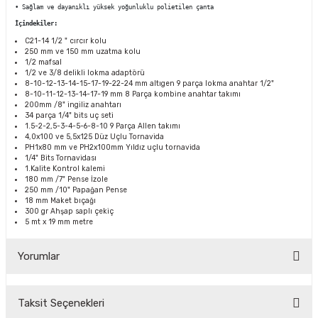
• Sağlam ve dayanıklı yüksek yoğunluklu polietilen çanta
İçindekiler:
C21-14 1/2 " cırcır kolu
CASI
250 mm ve 150 mm uzatma kolu
1/2 mafsal
1/2 ve 3/8 delikli lokma adaptörü
IMLARI
8-10-12-13-14-15-17-19-22-24 mm altıgen 9 parça lokma anahtar 1/2"
8-10-11-12-13-14-17-19 mm 8 Parça kombine anahtar takımı
200mm /8" ingiliz anahtarı
ARI
34 parça 1/4" bits uç seti
1.5-2-2,5-3-4-5-6-8-10 9 Parça Allen takımı
4,0x100 ve 5,5x125 Düz Uçlu Tornavida
PH1x80 mm ve PH2x100mm Yıldız uçlu tornavida
1/4" Bits Tornavidası
1.Kalite Kontrol kalemi
180 mm /7" Pense İzole
250 mm /10" Papağan Pense
18 mm Maket bıçağı
300 gr Ahşap saplı çekiç
KLARI
5 mt x 19 mm metre
LARI
Yorumlar
TLERİ
Taksit Seçenekleri
Bu ürüne ilk yorumu siz yapın!