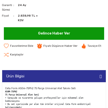
Garanti
24 Ay
MAKİNELERİ
Süresi
Fiyat
2.838,98 TL +
LARI
MAKİNELERİ
KDV
SKAL)
Gelince Haber Ver
Fiyatı Düşünce Haber Ver
Tavsiye Et
AR
Karşılaştır
Ürün Bilgisi
ARI
I
Ceta Form A50m-75Ph2 75 Parça Universal Alet Takımı Seti
A50M-75PH2
75 Parça Universal Alet Seti
• Sanayide ve ticarette çalışan profesyoneller için mükemmel alet
kombinasyonu
• Bu set içerisinde yer alan tüm ürünler orijinal Ceta Form endüstriyel
kalitesindedir