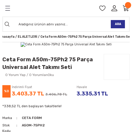
Geri Dön
Geri Dön
Geri Dön
Geri Dön
Geri Dön
Geri Dön
Geri Dön
Geri Dön
KİNELERİ
TALARI
İ
TLER
 ALETLER
TLER
Ğİ
TLERİ
ARA
Anasayfa
EL ALETLERİ
Ceta Form A50m-75Ph2 75 Parça Universal Alet Takımı Set
NAK MAKİNELERİ
TALARI
SI
ER
K MAKİNELERİ
ANTALARI
MAKİNELERİ
ARI
ORUYUCULAR
Ceta Form A50m-75Ph2 75 Parça
Universal Alet Takımı Seti
MAKİNELERİ
 ÇANTALARI
LAR
ULAR
0 Yorum Yap / 0 YorumlarıOku
 MAKİNELERİ
ER
ESİ
LAR
UCULAR
VELLER
İndirimli Fiyat
Havale
%0
3.403,37 TL
3.335,31 TL
3.406,78 TL
NAK MAKİNELERİ
MAKİNESİ
ALAR
LUMLAR
*338,52 TL den başlayan taksitlerle!
 KOLU
I) TABANCALARI
A MAKİNELERİ
Marka
CETA FORM
R
Stok
A50M-75PH2
Kodu