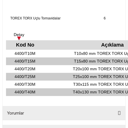
TOREX TORX Uçlu Tornavidalar
6
CASI
IMLARI
Detay
Kod No
Açıklama
ARI
4400/T10M
T10x80 mm TOREX TORX Uçl
4400/T15M
T15x80 mm TOREX TORX Uçl
4400/T20M
T20x100 mm TOREX TORX Uçl
4400/T25M
T25x100 mm TOREX TORX Uçl
4400/T30M
T30x115 mm TOREX TORX Uçl
KLARI
4400/T40M
T40x130 mm TOREX TORX Uçl
LARI
Yorumlar
TLERİ