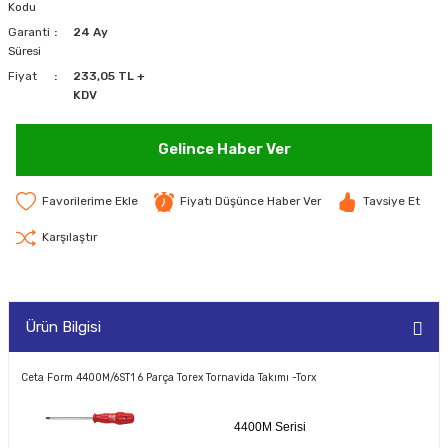
Kodu
MAKİNELERİ
Garanti
24 Ay
Süresi
LARI
MAKİNELERİ
Fiyat
233,05 TL +
KDV
SKAL)
Gelince Haber Ver
Fiyatı Düşünce Haber Ver
Tavsiye Et
AR
Karşılaştır
ARI
Ürün Bilgisi
I
Ceta Form 4400M/6ST1 6 Parça Torex Tornavida Takımı -Torx
4400M Serisi