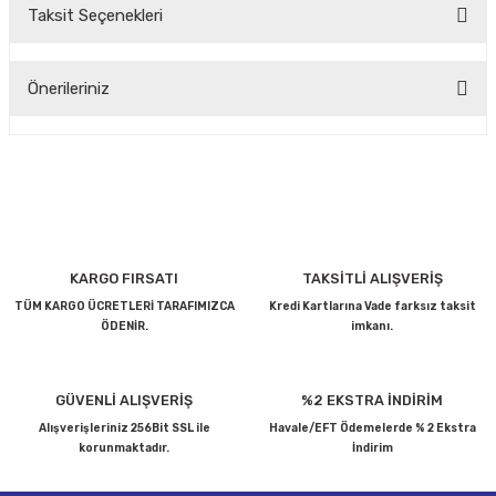
Taksit Seçenekleri
Bu ürüne ilk yorumu siz yapın!
Önerileriniz
Yorum Yaz
Bu ürünün fiyat bilgisi, resim, ürün açıklamalarında ve diğer
konularda yetersiz gördüğünüz noktaları öneri formunu
kullanarak tarafımıza iletebilirsiniz.
Görüş ve önerileriniz için teşekkür ederiz.
Ürün resmi kalitesiz, bozuk veya görüntülenemiyor.
KARGO FIRSATI
TAKSİTLİ ALIŞVERİŞ
Ürün açıklamasında eksik bilgiler bulunuyor.
TÜM KARGO ÜCRETLERİ TARAFIMIZCA
Kredi Kartlarına Vade farksız taksit
ÖDENİR.
imkanı.
Ürün bilgilerinde hatalar bulunuyor.
Ürün fiyatı diğer sitelerden daha pahalı.
Bu ürüne benzer farklı alternatifler olmalı.
GÜVENLİ ALIŞVERİŞ
%2 EKSTRA İNDİRİM
Alışverişleriniz 256Bit SSL ile
Havale/EFT Ödemelerde % 2 Ekstra
korunmaktadır.
İndirim