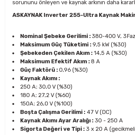
sorununu önleyen ve kaynak arkının daha kararlı 
ASKAYNAK Inverter 255-Ultra Kaynak Makina
Nominal Şebeke Gerilimi :
380-400 V, 3Faz
Maksimum Güç Tüketimi :
9,5 kW (%30)
Şebekeden Çekilen Akım :
14,5 A (%30)
Maksimum Efektif Akım :
8 A
Güç Faktörü :
0,96 (%30)
Kaynak Akımı :
250 A; 30,0 V (%30)
180 A; 27,2 V (%60)
150A; 26,0 V (%100)
Boşta Çalışma Gerilimi :
47 V (DC)
Kaynak Akımı Ayar Aralığı :
30 - 250 A
Sigorta Değeri ve Tipi :
3 x 20 A (gecikmeli