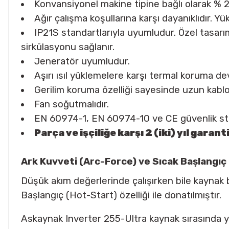
Konvansiyonel makine tipine bağlı olarak % 2
Ağır çalışma koşullarına karşı dayanıklıdır. 
IP21S standartlarıyla uyumludur. Özel tasar
sirkülasyonu sağlanır.
Jeneratör uyumludur.
Aşırı ısıl yüklemelere karşı termal koruma dev
Gerilim koruma özelliği sayesinde uzun kablo
Fan soğutmalıdır.
EN 60974-1, EN 60974-10 ve CE güvenlik stand
Parça ve işçiliğe karşı 2 (iki) yıl garanti
Ark Kuvveti (Arc-Force) ve Sıcak Başlangıç 
Düşük akım değerlerinde çalışırken bile kaynak
Başlangıç (Hot-Start) özelliği ile donatılmıştır.
Askaynak Inverter 255-Ultra kaynak sırasında y