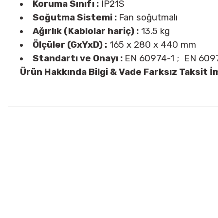
Koruma Sınıfı :
IP21S
Soğutma Sistemi :
Fan soğutmalı
Ağırlık (Kablolar hariç) :
13.5 kg
Ölçüler (GxYxD) :
165 x 280 x 440 mm
Standartı ve Onayı :
EN 60974-1 ; EN 6097
Ürün Hakkında Bilgi & Vade Farksız Taksit İm
Bu ürünün fiyat bilgisi, resim, ürün açıklamalarında ve diğer konul
Görüş ve önerileriniz için teşekkür ederiz.
Ürün resmi kalitesiz, bozuk veya görüntülenemiyor.
Ürün açıklamasında eksik bilgiler bulunuyor.
Ürün bilgilerinde hatalar bulunuyor.
Ürün fiyatı diğer sitelerden daha pahalı.
Bu ürüne benzer farklı alternatifler olmalı.