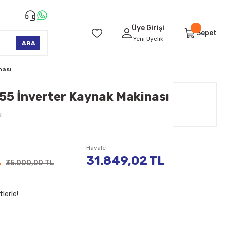
Üye Girişi
Sepet
Yeni Üyelik
ARA
nası
55 İnverter Kaynak Makinası
u
Havale
L
31.849,02 TL
35.000,00 TL
lerle!