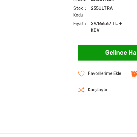
Stok
255ULTRA
Kodu
Fiyat
29.166,67 TL +
KDV
Gelince Ha
Karşılaştır