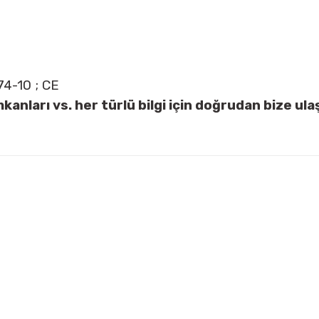
4-10 ; CE
kanları vs. her türlü bilgi için doğrudan bize ul
arda yetersiz gördüğünüz noktaları öneri formunu kullanarak tarafımıza ilet
Bu ürüne ilk yorumu siz yapın!
Yorum Yaz