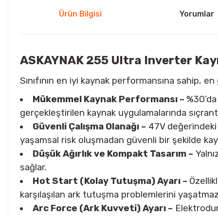
Ürün Bilgisi
Yorumlar
ASKAYNAK 255 Ultra Inverter Kay
Sınıfının en iyi kaynak performansına sahip, en
Mükemmel Kaynak Performansı –
%30’da 
gerçekleştirilen kaynak uygulamalarında sıçrant
Güvenli Çalışma Olanağı –
47V değerindeki s
yaşamsal risk oluşmadan güvenli bir şekilde kay
Düşük Ağırlık ve Kompakt Tasarım –
Yalnı
sağlar.
Hot Start (Kolay Tutuşma) Ayarı –
Özellik
karşılaşılan ark tutuşma problemlerini yaşatma
Arc Force (Ark Kuvveti) Ayarı –
Elektrodun