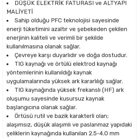
DÜŞÜK ELEKTRİK FATURASI ve ALTYAPI
MALİYETİ
Sahip olduğu PFC teknolojisi sayesinde
CASI
enerji tüketimini azaltır ve şebekeden çekilen
IMLARI
enerjinin kaliteli ve verimli bir şekilde
kullanılmasına olanak sağlar.
ARI
Çevreye karşı duyarlıdır ve doğa dostudur.
TIG kaynağı ve örtülü elektrod kaynağı
yöntemlerinin kullanıldığı kaynak
uygulamalarında yüksek ark kararlılığı sağlar.
TIG kaynağında yüksek frekanslı (HF) ark
KLARI
oluşumu sayesinde kusursuz kaynak
başlangıcına olanak sağlar.
LARI
Örtüsü rutil ve bazik karakterli olan;
alaşımsız, düşük alaşımlı ve paslanmaz yapıdaki
TLERİ
çeliklerin kaynağında kullanılan 2.5-4.0 mm