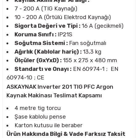
Kaynak Akımı Ayar Aralığı :
7 - 200 A (TIG Kaynağı)
10 - 200 A (Örtülü Elektrod Kaynağı)
Sigorta Değeri ve Tipi :
16 A (gecikmeli)
Koruma Sınıfı :
IP21S
Soğutma Sistemi :
Fan soğutmalı
Ağırlık (Kablolar hariç) :
13,3 kg
Ölçüler (GxYxD) :
155 x 275 x 480 mm
Standartı ve Onayı :
EN 60974-1 ; EN
60974-10 ; CE
ASKAYNAK Inverter 201 TIG PFC Argon
Kaynak Makinası Teslimat Kapsamı
4 metre tig torcu
Şase kablolu pense
Karton kutusu ile beraber
Ürün Hakkında Bilgi & Vade Farksız Taksit