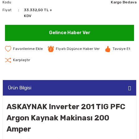
Kodu
Kargo Bedava
MAKİNELERİ
Fiyat
33.332,50 TL +
KDV
LARI
MAKİNELERİ
Gelince Haber Ver
SKAL)
Fiyatı Düşünce Haber Ver
Tavsiye Et
Karşılaştır
AR
Ürün Bilgisi
ARI
ASKAYNAK Inverter 201 TIG PFC
I
Argon Kaynak Makinası 200
Amper