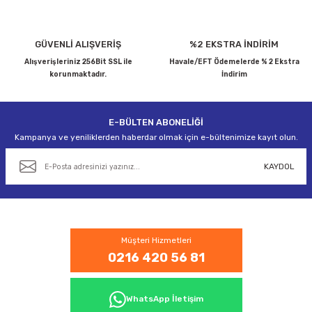
Ürün fiyatı diğer sitelerden daha pahalı.
Bu ürüne benzer farklı alternatifler olmalı.
GÜVENLİ ALIŞVERİŞ
%2 EKSTRA İNDİRİM
Alışverişleriniz 256Bit SSL ile
Havale/EFT Ödemelerde % 2 Ekstra
korunmaktadır.
İndirim
E-BÜLTEN ABONELİĞİ
Gönder
Kampanya ve yeniliklerden haberdar olmak için e-bültenimize kayıt olun.
KAYDOL
Müşteri Hizmetleri
0216 420 56 81
WhatsApp İletişim