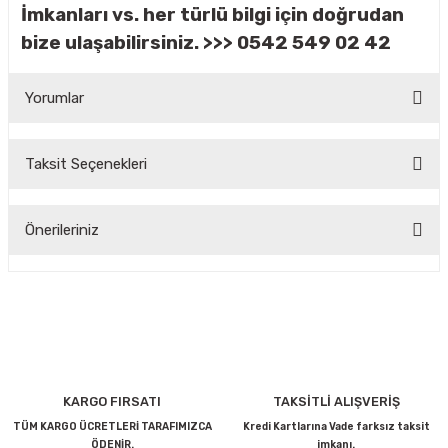
İmkanları vs. her türlü bilgi için doğrudan
bize ulaşabilirsiniz. >>> 0542 549 02 42
Yorumlar
Taksit Seçenekleri
Bu ürüne ilk yorumu siz yapın!
Önerileriniz
Yorum Yaz
Bu ürünün fiyat bilgisi, resim, ürün açıklamalarında ve diğer
konularda yetersiz gördüğünüz noktaları öneri formunu
kullanarak tarafımıza iletebilirsiniz.
Görüş ve önerileriniz için teşekkür ederiz.
Ürün resmi kalitesiz, bozuk veya görüntülenemiyor.
KARGO FIRSATI
TAKSİTLİ ALIŞVERİŞ
Ürün açıklamasında eksik bilgiler bulunuyor.
TÜM KARGO ÜCRETLERİ TARAFIMIZCA
Kredi Kartlarına Vade farksız taksit
ÖDENİR.
imkanı.
Ürün bilgilerinde hatalar bulunuyor.